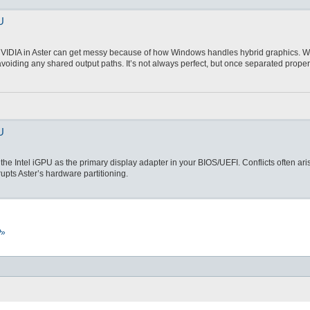
U
h NVIDIA in Aster can get messy because of how Windows handles hybrid graphics. 
oiding any shared output paths. It’s not always perfect, but once separated properly
U
et the Intel iGPU as the primary display adapter in your BIOS/UEFI. Conflicts often a
pts Aster’s hardware partitioning.
Р»