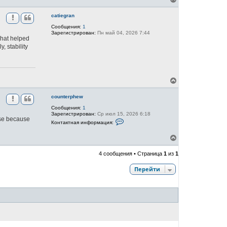
к
е
н
р
catiegran
а
н
ч
Сообщения:
1
у
Зарегистрирован:
Пн май 04, 2026 7:44
а
т
What helped
л
ь
, stability
у
с
я
к
н
а
В
ч
е
а
р
counterphew
л
н
у
Сообщения:
1
у
Зарегистрирован:
Ср июл 15, 2026 6:18
т
rise because
К
ь
Контактная информация:
о
с
н
я
В
т
к
а
е
к
н
р
4 сообщения • Страница
1
из
1
т
а
н
н
ч
у
а
Перейти
а
т
я
л
ь
и
у
н
с
ф
я
о
к
р
н
м
а
а
ч
ц