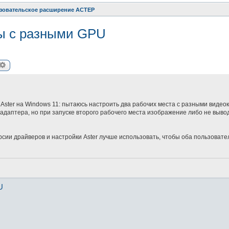
зовательское расширение АСТЕР
мы с разными GPU
иск
Расширенный поиск
Aster на Windows 11: пытаюсь настроить два рабочих места с разными видео
а адаптера, но при запуске второго рабочего места изображение либо не выво
сии драйверов и настройки Aster лучше использовать, чтобы оба пользовате
U