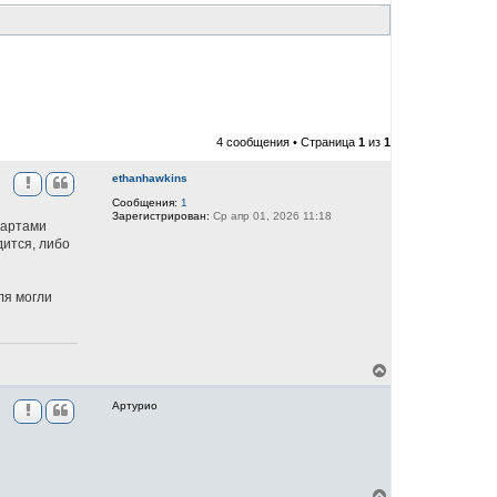
4 сообщения • Страница
1
из
1
ethanhawkins
Сообщения:
1
Зарегистрирован:
Ср апр 01, 2026 11:18
картами
дится, либо
ля могли
В
е
р
Артурио
н
у
т
ь
с
я
В