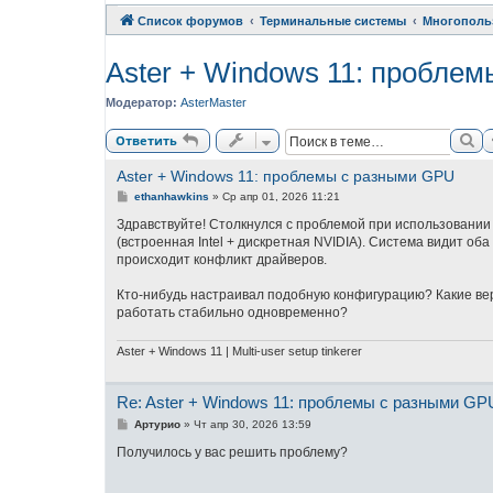
Список форумов
Терминальные системы
Многополь
Aster + Windows 11: пробле
Модератор:
AsterMaster
По
Ответить
Aster + Windows 11: проблемы с разными GPU
С
ethanhawkins
»
Ср апр 01, 2026 11:21
о
о
Здравствуйте! Столкнулся с проблемой при использовании 
б
(встроенная Intel + дискретная NVIDIA). Система видит об
щ
происходит конфликт драйверов.
е
н
и
Кто-нибудь настраивал подобную конфигурацию? Какие вер
е
работать стабильно одновременно?
Aster + Windows 11
| Multi-user setup tinkerer
Re: Aster + Windows 11: проблемы с разными GP
С
Артурио
»
Чт апр 30, 2026 13:59
о
о
Получилось у вас решить проблему?
б
щ
е