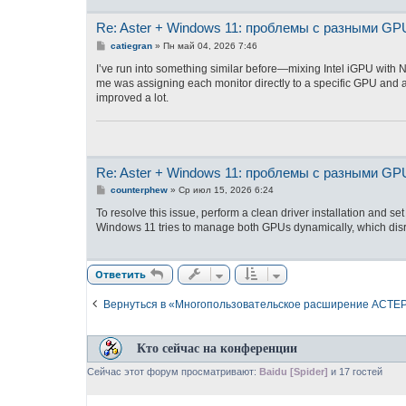
н
и
Re: Aster + Windows 11: проблемы с разными GP
е
С
catiegran
»
Пн май 04, 2026 7:46
о
о
I’ve run into something similar before—mixing Intel iGPU wit
б
me was assigning each monitor directly to a specific GPU and av
щ
improved a lot.
е
н
и
е
Re: Aster + Windows 11: проблемы с разными GP
С
counterphew
»
Ср июл 15, 2026 6:24
о
о
To resolve this issue, perform a clean driver installation and s
б
Windows 11 tries to manage both GPUs dynamically, which disru
щ
е
н
и
Ответить
е
Вернуться в «Многопользовательское расширение АСТЕ
Кто сейчас на конференции
Сейчас этот форум просматривают:
Baidu [Spider]
и 17 гостей