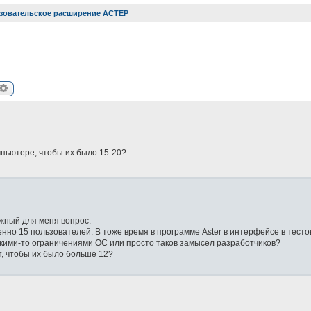
зовательское расширение АСТЕР
иск
Расширенный поиск
мпьютере, чтобы их было 15-20?
ажный для меня вопрос.
нно 15 пользователей. В тоже время в программе Aster в интерфейсе в тест
какими-то ограничениями ОС или просто таков замысел разработчиков?
т, чтобы их было больше 12?