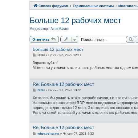
Список форумов
Терминальные системы
Многополь
Больше 12 рабочих мест
Модератор:
AsterMaster
По
Ответить
Больше 12 рабочих мест
С
Dr3d
»
Ср сен 02, 2020 12:11
о
о
Здравствуйте!
б
Можно ли увеличить количество рабочих мест на одном ко
щ
е
н
и
Re: Больше 12 рабочих мест
е
С
Dr3d
»
Пн сен 21, 2020 13:36
о
о
Хотелось бы увидеть ответ разработчиков, т.к. это очень в
б
На сколько я знаю через RDP можно подключить одновреме
щ
периоде видно только 12 мест. Это количество связано с 
е
н
Есть ли какой-то способ увеличить количество рабочих мес
и
е
Re: Больше 12 рабочих мест
С
wheatreiterate
»
Чт сен 07, 2023 4:53
о