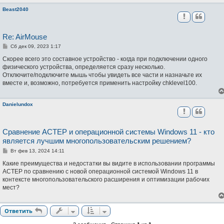
и
е
Beast2040
Re: AirMouse
С
Сб дек 09, 2023 1:17
о
о
Скорее всего это составное устройство - когда при подключении одного
б
физического устройства, определяется сразу несколько.
щ
Отключите/подключите мышь чтобы увидеть все части и назначьте их
е
н
вместе и, возможно, потребуется применить настройку chklevel100.
и
е
Danielundox
Сравнение АСТЕР и операционной системы Windows 11 - кто
является лучшим многопользовательским решением?
С
Вт фев 13, 2024 14:11
о
о
Какие преимущества и недостатки вы видите в использовании программы
б
АСТЕР по сравнению с новой операционной системой Windows 11 в
щ
контексте многопользовательского расширения и оптимизации рабочих
е
н
мест?
и
е
Ответить