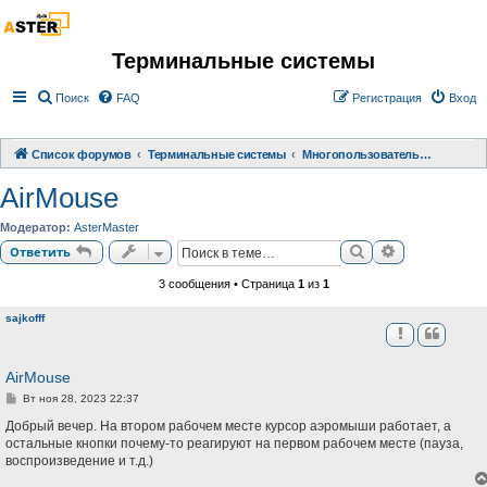
Терминальные системы
Поиск
FAQ
Регистрация
Вход
Список форумов
Терминальные системы
Многопользовательское расширение АСТЕР
AirMouse
Модератор:
AsterMaster
Поиск
Расширенный
Ответить
3 сообщения • Страница
1
из
1
sajkofff
AirMouse
С
Вт ноя 28, 2023 22:37
о
о
Добрый вечер. На втором рабочем месте курсор аэромыши работает, а
б
остальные кнопки почему-то реагируют на первом рабочем месте (пауза,
щ
воспроизведение и т.д.)
е
н