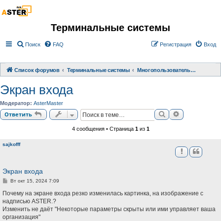
Терминальные системы
Поиск
FAQ
Регистрация
Вход
Список форумов
Терминальные системы
Многопользовательское расширение АСТЕР
Экран входа
Модератор:
AsterMaster
Поиск
Расширенный
Ответить
4 сообщения • Страница
1
из
1
sajkofff
Экран входа
С
Вт окт 15, 2024 7:09
о
о
Почему на экране входа резко изменилась картинка, на изображение с
б
надписью ASTER.?
щ
Изменить не даёт "Некоторые параметры скрыты или ими управляет ваша
е
н
организация"