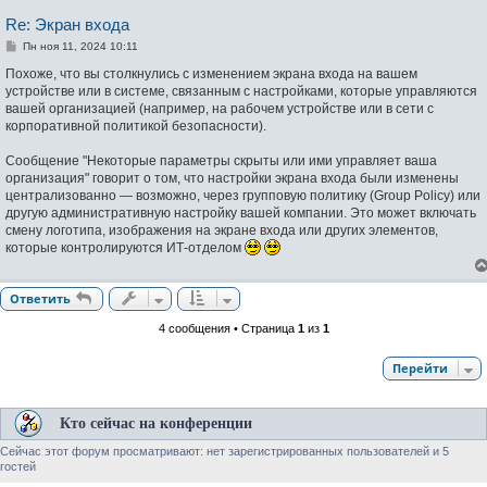
Re: Экран входа
С
Пн ноя 11, 2024 10:11
о
о
Похоже, что вы столкнулись с изменением экрана входа на вашем
б
устройстве или в системе, связанным с настройками, которые управляются
щ
вашей организацией (например, на рабочем устройстве или в сети с
е
н
корпоративной политикой безопасности).
и
е
Сообщение "Некоторые параметры скрыты или ими управляет ваша
организация" говорит о том, что настройки экрана входа были изменены
централизованно — возможно, через групповую политику (Group Policy) или
другую административную настройку вашей компании. Это может включать
смену логотипа, изображения на экране входа или других элементов,
которые контролируются ИТ-отделом
Ответить
4 сообщения • Страница
1
из
1
Перейти
Кто сейчас на конференции
Сейчас этот форум просматривают: нет зарегистрированных пользователей и 5
гостей