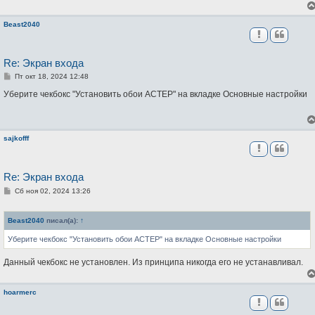
и
е
Beast2040
Re: Экран входа
С
Пт окт 18, 2024 12:48
о
о
Уберите чекбокс "Установить обои АСТЕР" на вкладке Основные настройки
б
щ
е
н
и
sajkofff
е
Re: Экран входа
С
Сб ноя 02, 2024 13:26
о
о
б
Beast2040
писал(а):
↑
щ
е
Уберите чекбокс "Установить обои АСТЕР" на вкладке Основные настройки
н
и
е
Данный чекбокс не установлен. Из принципа никогда его не устанавливал.
hoarmerc