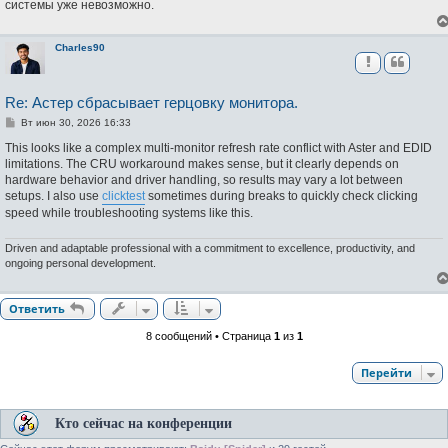
системы уже невозможно.
Charles90
Re: Астер сбрасывает герцовку монитора.
С
Вт июн 30, 2026 16:33
о
о
This looks like a complex multi-monitor refresh rate conflict with Aster and EDID
б
limitations. The CRU workaround makes sense, but it clearly depends on
щ
hardware behavior and driver handling, so results may vary a lot between
е
н
setups. I also use
clicktest
sometimes during breaks to quickly check clicking
и
speed while troubleshooting systems like this.
е
Driven and adaptable professional with a commitment to excellence, productivity, and
ongoing personal development.
Ответить
8 сообщений • Страница
1
из
1
Перейти
Кто сейчас на конференции