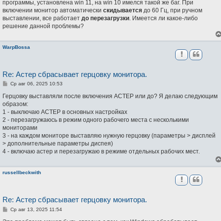
программы, установлена win 11, на win 10 имелся такой же баг. При
е
н
включении монитор автоматически
скидывается
до 60 Гц, при ручном
и
выставлении, все работает
до перезагрузки
. Имеется ли какое-либо
е
решение данной проблемы?
WarpBossa
Re: Астер сбрасывает герцовку монитора.
С
Ср авг 06, 2025 10:53
о
о
Герцовку выставляли после включения АСТЕР или до? Я делаю следующим
б
образом:
щ
1 - выключаю АСТЕР в основных настройках
е
н
2 - перезагружаюсь в режим одного рабочего места с несколькими
и
мониторами
е
3 - на каждом мониторе выставляю нужную герцовку (параметры > дисплей
> дополнительные параметры диспея)
4 - включаю астер и перезагружаю в режиме отдельных рабочих мест.
russellbeckwith
Re: Астер сбрасывает герцовку монитора.
С
Ср авг 13, 2025 11:54
о
о