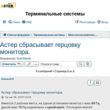
Терминальные системы
Поиск
FAQ
Регистрация
Вход
Список форумов
Терминальные системы
Многопользовательское расширение АСТЕР
Астер сбрасывает герцовку
монитора.
Модератор:
AsterMaster
Поиск
Расширенный
Ответить
8 сообщений • Страница
1
из
1
Алексей.К
Астер сбрасывает герцовку монитора.
С
Ср авг 06, 2025 10:26
о
о
Имеется 2 рабочих места, на одном установлен монитор с макс
60 Гц
,
б
другой макс
75 Гц
подключены к
одной карте
. Последняя версия
щ