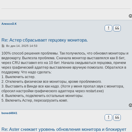
щ
е
н
и
е
Алексей.К
Re: Астер сбрасывает герцовку монитора.
С
Вс дек 14, 2025 14:53
о
о
100% способ решения проблемы. Так получилось, что обновил мониторы и
б
видеокарту. Вылезла проблема. Сначала монитор выставлялся как 8 бит,
щ
через CRU выставил его на 10 бит. Начала скидываться герцовка, причем
е
н
через графический адаптер выставление вручную помогало. Обратился в
и
поддержку. Что надо сделать:
е
1. Выключить астер.
2. Отключить физически все мониторы, кроме проблемного.
3. Выставить в Винде все как надо. (Хотя у меня пропал звук с монитора,
сбросил настройки графического адаптера через restart.exe)
4. Выключить, подключить остальные мониторы.
5. Включить Астер, перезагрузить комп.
boned4841
Re: Aster снижает уровень обновления монитора и блокирует