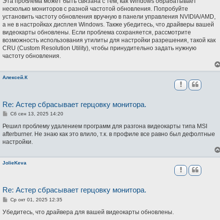
Эта проблема может быть связана с тем, как Windows обрабатывает
б
несколько мониторов с разной частотой обновления. Попробуйте
щ
установить частоту обновления вручную в панели управления NVIDIA/AMD,
е
н
а не в настройках дисплея Windows. Также убедитесь, что драйверы вашей
и
видеокарты обновлены. Если проблема сохраняется, рассмотрите
е
возможность использования утилиты для настройки разрешения, такой как
CRU (Custom Resolution Utility), чтобы принудительно задать нужную
частоту обновления.
Алексей.К
Re: Астер сбрасывает герцовку монитора.
С
Сб сен 13, 2025 14:20
о
о
Решил проблему удалением программ для разгона видеокарты типа MSI
б
afterburner. Не знаю как это влило, т.к. в профиле все равно был дефолтные
щ
настройки.
е
н
и
е
JolieKeva
Re: Астер сбрасывает герцовку монитора.
С
Ср окт 01, 2025 12:35
о
о
Убедитесь, что драйвера для вашей видеокарты обновлены.
б