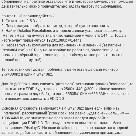
обновления, на практике оказалось, что в некоторых случаях с её помощью
действительно можно принудительно задать частоту по умолчанию).
Конкретный порядок действий:
1. Скачать cru-1.5.3.zip
2. После запуска выбрать монитор, который нужно настроить.
3. Найти Detailed Resolutions и в первой записи установить параметр
`Refresh Rate` на нужное значение, например у меня это 144 Гц. Тогда в
итоге будет применяться 1920x1080p@144hz.
4. Перезагрузить компьютер для применения изменений (`restart.exe` /
`restart64.exe` из CRU у меня вообще не работают, более того, они
вызывают чёрный экран монитора, и проблему можно решить только
полной перезагрузкой).
Теперь возникает другая проблема: у меня есть ещё один монитор
2K@300hz и один 4K@240hz.
Для 2K@300hz я могу снизить `pixel clock`, установив флажок `interlaced`, то
есть в итоге в EDID будет записано 2560x1440i@300hz. Иначе значение
превысит размер двух байт, то есть `65535x10KHz=655.3MHz`, из-за чего
его невозможно записать в EDID 1.3.
Основная сложность заключается в 4K@240hz: даже если включить
`interlaced`, рассчитанный `pixel clock` всё равно будет очень большим —
1086.44MHz, что значительно превышает предел двух байт в
спецификации EDID 1.3. Поэтому его можно поместить только в блок
расширения DisplayID. Но если detailed resolution не находится в первой
записи, то добиться частоты обновления по умолчанию при загрузке