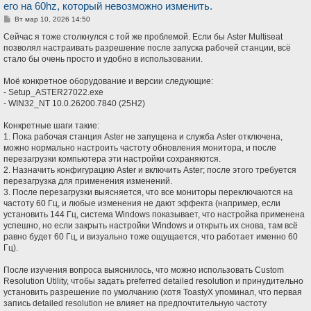
его на 60hz, который невозможно изменить.
С
Вт мар 10, 2026 14:50
о
о
Сейчас я тоже столкнулся с той же проблемой. Если бы Aster Multiseat
б
позволял настраивать разрешение после запуска рабочей станции, всё
щ
стало бы очень просто и удобно в использовании.
е
н
и
Моё конкретное оборудование и версии следующие:
е
- Setup_ASTER27022.exe
- WIN32_NT 10.0.26200.7840 (25H2)
Конкретные шаги такие:
1. Пока рабочая станция Aster не запущена и служба Aster отключена,
можно нормально настроить частоту обновления монитора, и после
перезагрузки компьютера эти настройки сохраняются.
2. Назначить конфигурацию Aster и включить Aster; после этого требуется
перезагрузка для применения изменений.
3. После перезагрузки выясняется, что все мониторы переключаются на
частоту 60 Гц, и любые изменения не дают эффекта (например, если
установить 144 Гц, система Windows показывает, что настройка применена
успешно, но если закрыть настройки Windows и открыть их снова, там всё
равно будет 60 Гц, и визуально тоже ощущается, что работает именно 60
Гц).
После изучения вопроса выяснилось, что можно использовать Custom
Resolution Utility, чтобы задать preferred detailed resolution и принудительно
установить разрешение по умолчанию (хотя ToastyX упоминал, что первая
запись detailed resolution не влияет на предпочтительную частоту