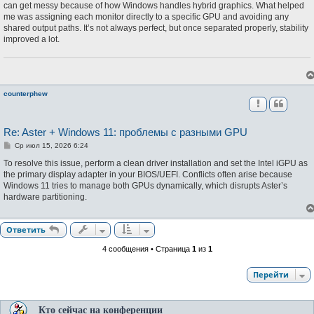
б
can get messy because of how Windows handles hybrid graphics. What helped
щ
me was assigning each monitor directly to a specific GPU and avoiding any
е
н
shared output paths. It’s not always perfect, but once separated properly, stability
и
improved a lot.
е
counterphew
Re: Aster + Windows 11: проблемы с разными GPU
С
Ср июл 15, 2026 6:24
о
о
To resolve this issue, perform a clean driver installation and set the Intel iGPU as
б
the primary display adapter in your BIOS/UEFI. Conflicts often arise because
щ
Windows 11 tries to manage both GPUs dynamically, which disrupts Aster’s
е
н
hardware partitioning.
и
е
Ответить
4 сообщения • Страница
1
из
1
Перейти
Кто сейчас на конференции