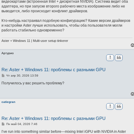
видеокартами (встроенная Intel + дискретная NVIDIA). Система видит оба
е
н
адаптера, но при запуске второго рабочего места изображение либо не
и
выводится, либо происходит конфликт драйверов.
е
Кто-нибудь настраивал подобную конфигурацию? Какие версии драйверов
и настройки Aster лучше использовать, чтобы оба пользователя могли
работать стабильно одновременно?
Aster + Windows 11
| Multi-user setup tinkerer
Артурио
Re: Aster + Windows 11: проблемы с разными GPU
С
Чт апр 30, 2026 13:59
о
о
Получилось у вас решить проблему?
б
щ
е
н
и
catiegran
е
Re: Aster + Windows 11: проблемы с разными GPU
С
Пн май 04, 2026 7:46
о
о
I’ve run into something similar before—mixing Intel iGPU with NVIDIA in Aster