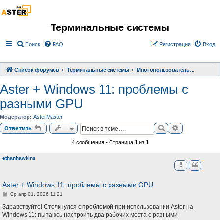
Терминальные системы
Поиск
FAQ
Регистрация
Вход
Список форумов
Терминальные системы
Многопользовательское расширение АСТЕР
Aster + Windows 11: проблемы с
разными GPU
Модератор:
AsterMaster
Поиск
Расширенный
Ответить
4 сообщения • Страница
1
из
1
ethanhawkins
Aster + Windows 11: проблемы с разными GPU
С
Ср апр 01, 2026 11:21
о
о
Здравствуйте! Столкнулся с проблемой при использовании Aster на
б
Windows 11: пытаюсь настроить два рабочих места с разными
щ