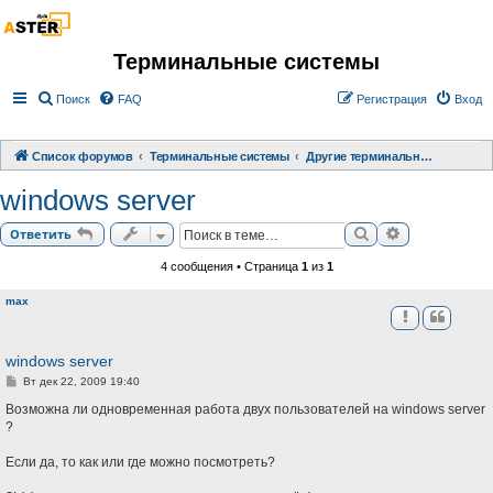
Терминальные системы
Поиск
FAQ
Регистрация
Вход
Список форумов
Терминальные системы
Другие терминальные системы
windows server
Поиск
Расширенный
Ответить
4 сообщения • Страница
1
из
1
max
windows server
С
Вт дек 22, 2009 19:40
о
о
Возможна ли одновременная работа двух пользователей на windows server
б
?
щ
е
н
Если да, то как или где можно посмотреть?
и
е