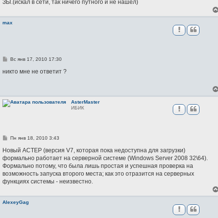
ЗЫ.(искал в сети, так ничего путного и не нашёл)
max
С
Вс янв 17, 2010 17:30
о
о
никто мне не ответит ?
б
щ
е
н
и
AsterMaster
е
ИБИК
С
Пн янв 18, 2010 3:43
о
о
Новый АСТЕР (версия V7, которая пока недоступна для загрузки)
б
формально работает на серверной системе (Windows Server 2008 32\64).
щ
Формально потому, что была лишь простая и успешная проверка на
е
н
возможность запуска второго места; как это отразится на серверных
и
функциях системы - неизвестно.
е
AlexeyGag