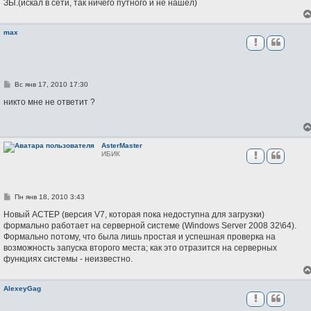
ЗЫ.(искал в сети, так ничего путного и не нашёл)
max
С
Вс янв 17, 2010 17:30
о
о
никто мне не ответит ?
б
щ
е
н
и
AsterMaster
е
ИБИК
С
Пн янв 18, 2010 3:43
о
о
Новый АСТЕР (версия V7, которая пока недоступна для загрузки)
б
формально работает на серверной системе (Windows Server 2008 32\64).
щ
Формально потому, что была лишь простая и успешная проверка на
е
н
возможность запуска второго места; как это отразится на серверных
и
функциях системы - неизвестно.
е
AlexeyGag