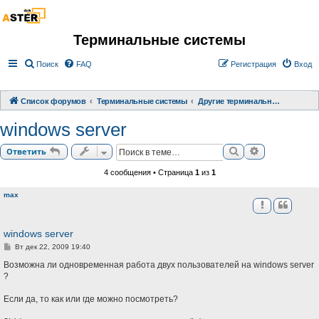
Терминальные системы
Поиск
FAQ
Регистрация
Вход
Список форумов
Терминальные системы
Другие терминальные системы
windows server
Поиск
Расширенный
Ответить
4 сообщения • Страница
1
из
1
max
windows server
С
Вт дек 22, 2009 19:40
о
о
Возможна ли одновременная работа двух пользователей на windows server
б
?
щ
е
н
Если да, то как или где можно посмотреть?
и
е