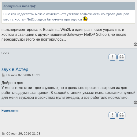
о
б
Anonymous писал(а):
щ
е
Ещё как недостаток можно отметить отсутствие возможности контроля доп. раб.
н
и
мест с хоста - NetOp здесь бы оччень пригодился
е
я экспериментировал с Betwin на Win2k и один раз я смог управлять и
хостом и станцией с другой машины(Gateway+ NetOP School), но после
перезагрузки этого не повторилось...
гость
звук в Астер
С
Пт июл 07, 2006 10:21
о
о
Доброго дня.
б
У меня тоже стоит две звуковые, но я довольно просто настроил их для
щ
работы с двумя станциями. В каждой станции указал использование нужной
е
н
для меня звуковой в свойствах мультемедиа, и всё работало нормально.
и
е
Константин
С
Сб июн 26, 2010 21:53
о