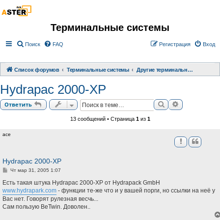
Терминальные системы
Поиск
FAQ
Регистрация
Вход
Список форумов
Терминальные системы
Другие терминальные системы
Hydrapac 2000-XP
Поиск
Расширенный
Ответить
13 сообщений • Страница
1
из
1
ace
Hydrapac 2000-XP
С
Чт мар 31, 2005 1:07
о
о
Есть такая штука Hydrapac 2000-XP от Hydrapack GmbH
б
www.hydrapark.com
- функции те-же что и у вашей порги, но ссылки на неё у
щ
Вас нет. Говорят рулезная весчь...
е
н
Сам пользую BeTwin. Доволен..
и
е