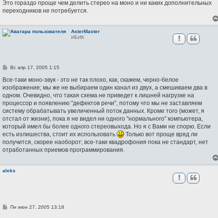
Это гораздо проще чем делить стерео на моно и ни каких дополнительных
переходников не потребуется.
AsterMaster
ИБИК
С
Вс апр 17, 2005 1:15
о
о
Все-таки моно-звук - это не так плохо, как, скажем, черно-белое
б
изображение; мы же не выбираем один канал из двух, а смешиваем два в
щ
одном. Очевидно, что такая схема не приведет к лишней нагрузке на
е
н
процессор и появлению "дефектов речи", потому что мы не заставляем
и
систему обрабатывать увеличенный поток данных. Кроме того (может, я
е
отстал от жизни), пока я не видел ни одного "нормального" компьютера,
который имел бы более одного стереовыхода. Но я с Вами не спорю. Если
есть излишества, стоит их использовать
Только вот проще вряд ли
получится, скорее наоборот; все-таки квадрофония пока не стандарт, нет
отработанных приемов программирования.
aleks
С
Пн июн 27, 2005 13:18
о