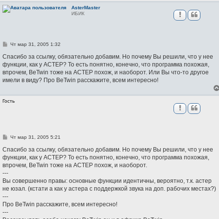
AsterMaster
ИБИК
С
Чт мар 31, 2005 1:32
о
о
Спасибо за ссылку, обязательно добавим. Но почему Вы решили, что у нее
б
функции, как у АСТЕР? То есть понятно, конечно, что программа похожая,
щ
впрочем, BeTwin тоже на АСТЕР похож, и наоборот. Или Вы что-то другое
е
н
имели в виду? Про BeTwin расскажите, всем интересно!
и
е
Гость
С
Чт мар 31, 2005 5:21
о
о
Спасибо за ссылку, обязательно добавим. Но почему Вы решили, что у нее
б
функции, как у АСТЕР? То есть понятно, конечно, что программа похожая,
щ
впрочем, BeTwin тоже на АСТЕР похож, и наоборот.
е
н
---
и
Вы совершенно правы: основные функции идентичны, вероятно, т.к. астер
е
не юзал. (кстати а как у астера с поддержкой звука на доп. рабочих местах?)
---
Про BeTwin расскажите, всем интересно!
---