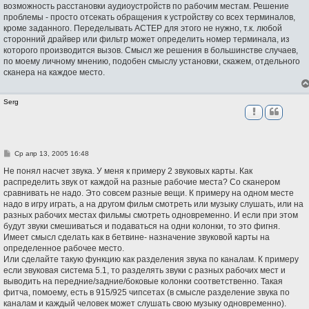
возможность расстановки аудиоустройств по рабочим местам. Решение
проблемы - просто отсекать обращения к устройству со всех терминалов,
кроме заданного. Переделывать АСТЕР для этого не нужно, т.к. любой
сторонний драйвер или фильтр может определить номер терминала, из
которого производится вызов. Смысл же решения в большинстве случаев,
по моему личному мнению, подобен смыслу установки, скажем, отдельного
сканера на каждое место.
Serg
С
Ср апр 13, 2005 16:48
о
о
Не понял насчет звука. У меня к примеру 2 звуковых карты. Как
б
распределить звук от каждой на разные рабочие места? Со сканером
щ
сравнивать не надо. Это совсем разные вещи. К примеру на одном месте
е
н
надо в игру играть, а на другом фильм смотреть или музыку слушать, или на
и
разных рабочих местах фильмы смотреть одновременно. И если при этом
е
будут звуки смешиваться и подаваться на одни колонки, то это фигня.
Имеет смысл сделать как в бетвине- назначение звуковой карты на
определенное рабочее место.
Или сделайте такую функцию как разделения звука по каналам. К примеру
если звуковая система 5.1, то разделять звуки с разных рабочих мест и
выводить на передние/задние/боковые колонки соответственно. Такая
фитча, помоему, есть в 915/925 чипсетах (в смысле разделение звука по
каналам и каждый человек может слушать свою музыку одновременно).