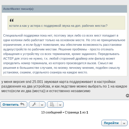
о
б
AsterMaster писал(а):
щ
е
н
и
е
кстати а как у астера с поддержкой звука на доп. рабочих местах?
Специальной поддержки пока нет, поэтому звук либо со всех мест попадает в
одни колонки либо работает только на основном месте. Но это не принципиальное
ограничение, и если будут пожелания, мы обеспечим возможность расстановки
аудиоустройств по рабочим местам. Решение проблемы - просто отсекать
обращения к устройству со всех терминалов, кроме заданного. Переделывать
АСТЕР для этого не нужно, т.к. любой сторонний драйвер или фильтр может
определить номер терминала, из которого производится вызов. Смысл же
решения в большинстве случаев, по моему личному мнению, подобен смыслу
установки, скажем, отдельного сканера на каждое место.
у меня версия snd 25.001 звуковая карта поддерживает в настройках
раздвоения на два устройсва, и как ледствие можно выбрать по 1 на каждое
место(если их два (места)) и естественно независимо
Ответить
13 сообщений • Страница
1
из
1
Перейти