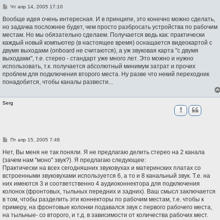
С
Чт апр 14, 2005 17:10
о
о
Вообще идея очень интересная. И в принципе, это конечно можно сделать,
б
но задачка посложнее будет, чем просто разбросать устройства по рабочим
щ
местам. Но мы обязательно сделаем. Получается ведь как: практически
е
н
каждый новый компьютер (в настоящее время) оснащается видеокартой с
и
двумя выходами (onboard не считаются), а уж звуковая карта "с двумя
е
выходами", т.е. стерео - стандарт уже много лет. Это можно и нужно
использовать, т.к. получается абсолютный минимум затрат и прочих
проблем для подключения второго места. Ну разве что некий переходник
понадобится, чтобы каналы развести...
Serg
С
Пт апр 15, 2005 7:48
о
о
Нет, Вы меня не так поняли. Я не предлагаю делить стерео на 2 канала
б
(зачем нам "моно" звук?). Я предлагаю следующее:
щ
Практически на всех сегодняшних звуковухах и материнских платах со
е
н
встроенными звуковухами используется 6, а то и 8 канальный звук. Т.е. на
и
них имеются 3 и соответственно 4 аудиоконнектора для подключения
е
колонок (фронтовых, тыльных передних и задних). Ваш смысл заключается
в том, чтобы разделить эти коннекторы по рабочим местам, т.е. чтобы к
примеру, на фронтовые колонки подавался звук с первого рабочего места,
на тыльные- со второго, и т.д. в зависимости от количества рабочих мест.