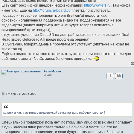
Рассказывать особо нечего: BeTwin он и в африке BeTwin.
Есть сайт российской внедренческой компании:
http://www.ef1.ru
. Там конфа
имеется... Ещё на
http://forum.ru-board.com/
ветка присутствует...
Гораздо интереснее поговорить о его (BeTwin'а) недостатках:
основной - оганиченная поддержка видео т.е. поддерживаются не все
видеокарты (matrox например нет и не будет, говорят вследствие
замороченной архитектуры),
отсутствие ускорения Direct3D на доп. раб. месте при использовании Dual
Head видео Geforce (с ATI вроде проблема решена).
В GydraPark, говорят, данные проблемы отсутствуют (опять-же не юзал не
знаю точно).
Ещё как недостаток можно отметить отсутствие возможности контроля доп.
раб. мест с хоста - NetOp здесь бы оччень пригодился
AsterMaster
ИБИК
С
Пт апр 01, 2005 3:02
о
о
б
щ
е
кстати а как у астера с поддержкой звука на доп. рабочих местах?
н
и
Специальной поддержки пока нет, поэтому звук либо со всех мест попадает
е
в одни колонки либо работает только на основном месте. Но это не
принципиальное ограничение, и если будут пожелания, мы обеспечим