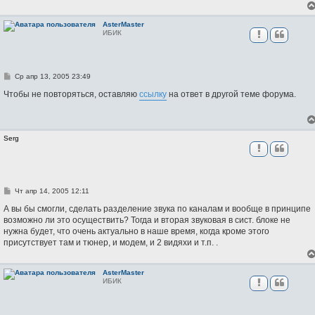
AsterMaster
ИБИК
С
Ср апр 13, 2005 23:49
о
о
Чтобы не повторяться, оставляю
ссылку
на ответ в другой теме форума.
б
щ
е
н
и
Serg
е
С
Чт апр 14, 2005 12:11
о
о
А вы бы смогли, сделать разделение звука по каналам и вообще в принципе
б
возможно ли это осуществить? Тогда и вторая звуковая в сист. блоке не
щ
нужна будет, что очень актуально в наше время, когда кроме этого
е
н
присутствует там и тюнер, и модем, и 2 видяхи и т.п. .
и
е
AsterMaster
ИБИК