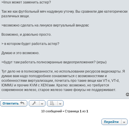
о
>linux может заменить астер?
б
щ
Так же как футбольный мяч надувную уточку. Вы сравнили две категорически
е
н
различных вещи.
и
е
>возможно сделать на линуксе виртуальный виндовс
Возможно, и довольно просто.
> в котором будет работать астер?
Думаю и это возможно.
>будут там работать полноэкранные видеоприложения? (игры)
Тут дело не в полноэкранности, но использовании ресурсов видеокарты. Я
думаю вам надо поподробнее ознакомиться с возможностями и
особенностями виртуализации, почитать про такие вещи как VT-x, VT-d,
IOMMU и прочие KVM с XEN'ами. Кратко: возможно, но требуется
современное железо, старое железо такие фокусы не поддерживает.
Ответить
10 сообщений • Страница
1
из
1
Перейти