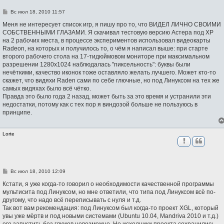
С
Вс июл 18, 2010 11:57
о
о
Меня не интересует список игр, я пишу про то, что ВИДЕЛ ЛИЧНО СВОИМИ
б
СОБСТВЕННЫМИ ГЛАЗАМИ. Я скачивал тестовую версию Астера под ХР
щ
на 2 рабочих места, в процессе экспериментов использовал видеокарты
е
н
Radeon, на которых и получилось то, о чём я написал выше: при старте
и
второго рабочего стола на 17-тидюймовом мониторе при максимальном
е
разрешении 1280х1024 наблюдалась "пиксельность": буквы были
нечёткими, качество иконок тоже оставляло желать лучшего. Может кто-то
скажет, что видяхи Raden сами по себе глючные, но под Линуксом на тех же
самых видяхах было всё чётко.
Правда это было года 2 назад, может быть за это время и устранили эти
недостатки, потому как с тех пор я виндозой больше не пользуюсь в
принципе.
Lorte
С
Вс июл 18, 2010 12:09
о
о
Кстати, я уже когда-то говорил о необходимости качественной программы
б
мультисита под Линуксом, но мне ответили, что типа под Линуксом всё по-
щ
другому, что надо всё переписывать с нуля и т.д.
е
н
Так вот вам рекомендация: под Линуксом был когда-то проект XGL, который
и
увы уже мёртв и под новыми системами (Ubuntu 10.04, Mandriva 2010 и т.д.)
е
его запустить без глюков невозможно. Но исходники проекта сохранились.