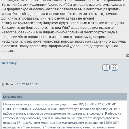
Вы взяли бы эти исходники, "допилили" бы их под новые системы, сделали
бы графическую оболочку, которая позволяла бы с лёгкостью разрулить
места. Уже всё сделано за вас, вам остаётся только взять это, немного
допилить и продавать, и ничего с нуля делать не нужно!
К тому же мультисит под Линуксом будет легальным в отличии от виндозы.
Вы сами-то не боитесь того, что под Win7 ваша программа окажется
невостребованной из-за лицензионной политики мелкософта? Ведь в
лицензии чётко написано, что использовать систему одновременно
несколько человек могут только при помощи программ удалённого доступа,
а обозвать вашу программу "программой удалённого доступа" ну никак
нельзя.
mercenary
С
Вс июл 18, 2010 15:12
о
о
б
Lorte писал(а):
щ
е
Меня не интересует список игр, я пишу про то, что ВИДЕЛ ЛИЧНО СВОИМИ
н
и
СОБСТВЕННЫМИ ГЛАЗАМИ. Я скачивал тестовую версию Астера под ХР на 2
е
рабочих места, в процессе экспериментов использовал видеокарты Radeon, на
которых и получилось то, о чём я написал выше: при старте второго рабочего
стола на 17-тидюймовом мониторе при максимальном разрешении 1280х1024
наблюдалась "пиксельность": буквы были нечёткими, качество иконок тоже