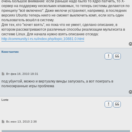
очень большое внимание: если раньше надо было то ядро патчить, то X-
сервер на поддержку нескольких клавомых, то теперь системы делаются по
принципу "всё включено". Даже мелочи устраняют, например, в последних
версиях Ubuntu теперь никто не сможет выключить комп, если хоть один
пользователь вошёл в систему.
Для тех, кто "хочет взять", но пока что не умеет, сделано описание, в
котором рассматриваются различные способы реализации мультисита в
системе Linux. Для начала нужно взять описание отсюда:
http://community.i-rs.ru/index.php/topic,10881.0.html
Константин
С
Вт фев 16, 2010 18:31
о
о
под убунтой, можно и виртуалку винды запускать, а вот поиграть в
б
полноэкранные игры проблема
щ
е
н
и
Lorte
е
С
Вс июн 13, 2010 2:36
о
о
б