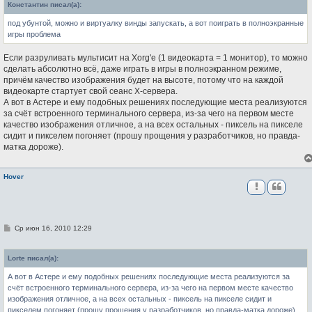
Константин писал(а):
щ
е
под убунтой, можно и виртуалку винды запускать, а вот поиграть в полноэкранные
н
и
игры проблема
е
Если разруливать мультисит на Xorg'е (1 видеокарта = 1 монитор), то можно
сделать абсолютно всё, даже играть в игры в полноэкранном режиме,
причём качество изображения будет на высоте, потому что на каждой
видеокарте стартует свой сеанс Х-сервера.
А вот в Астере и ему подобных решениях последующие места реализуются
за счёт встроенного терминального сервера, из-за чего на первом месте
качество изображения отличное, а на всех остальных - пиксель на пикселе
сидит и пикселем погоняет (прошу прощения у разработчиков, но правда-
матка дороже).
Hover
С
Ср июн 16, 2010 12:29
о
о
б
Lorte писал(а):
щ
е
А вот в Астере и ему подобных решениях последующие места реализуются за
н
и
счёт встроенного терминального сервера, из-за чего на первом месте качество
е
изображения отличное, а на всех остальных - пиксель на пикселе сидит и
пикселем погоняет (прошу прощения у разработчиков, но правда-матка дороже).