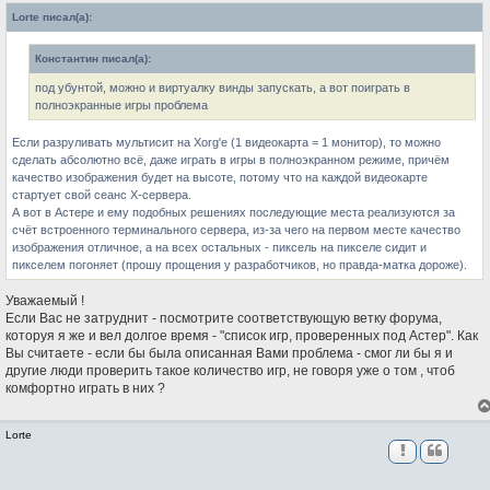
б
Lorte писал(а):
щ
е
н
Константин писал(а):
и
е
под убунтой, можно и виртуалку винды запускать, а вот поиграть в
полноэкранные игры проблема
Если разруливать мультисит на Xorg'е (1 видеокарта = 1 монитор), то можно
сделать абсолютно всё, даже играть в игры в полноэкранном режиме, причём
качество изображения будет на высоте, потому что на каждой видеокарте
стартует свой сеанс Х-сервера.
А вот в Астере и ему подобных решениях последующие места реализуются за
счёт встроенного терминального сервера, из-за чего на первом месте качество
изображения отличное, а на всех остальных - пиксель на пикселе сидит и
пикселем погоняет (прошу прощения у разработчиков, но правда-матка дороже).
Уважаемый !
Если Вас не затруднит - посмотрите соответствующую ветку форума,
которуя я же и вел долгое время - "список игр, проверенных под Астер". Как
Вы считаете - если бы была описанная Вами проблема - смог ли бы я и
другие люди проверить такое количество игр, не говоря уже о том , чтоб
комфортно играть в них ?
Lorte