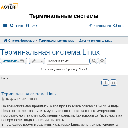
Терминальные системы
Поиск
FAQ
Регистрация
Вход
Список форумов
Терминальные системы
Другие терминальные системы
Терминальная система Linux
Поиск
Расширенный
Ответить
10 сообщений • Страница
1
из
1
Lorte
Терминальная система Linux
С
Вс фев 07, 2010 10:41
о
о
По всем системам прошлись, а вот про Linux все совсем забыли. А ведь
б
Linux позволяет разрулить мультисит не только за счёт коммерческих
щ
программ, но и за счёт собственных средств. Как говорится, "всё лежит на
е
н
поверхности, надо только уметь взять".
и
В последнее время в различных системах Linux мультиситам уделяется
е