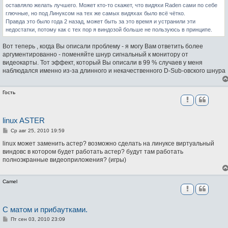
оставляло желать лучшего. Может кто-то скажет, что видяхи Raden сами по себе
глючные, но под Линуксом на тех же самых видяхах было всё чётко.
Правда это было года 2 назад, может быть за это время и устранили эти
недостатки, потому как с тех пор я виндозой больше не пользуюсь в принципе.
Вот теперь , когда Вы описали проблему - я могу Вам ответить более
аргументированно - поменяйте шнур сигнальный к монитору от
видеокарты. Тот эффект, который Вы описали в 99 % случаев у меня
наблюдался именно из-за длинного и некачественного D-Sub-овского шнура
Гость
linux ASTER
С
Ср авг 25, 2010 19:59
о
о
linux может заменить астер? возможно сделать на линуксе виртуальный
б
виндовс в котором будет работать астер? будут там работать
щ
полноэкранные видеоприложения? (игры)
е
н
и
е
Camel
С матом и прибаутками.
С
Пт сен 03, 2010 23:09
о