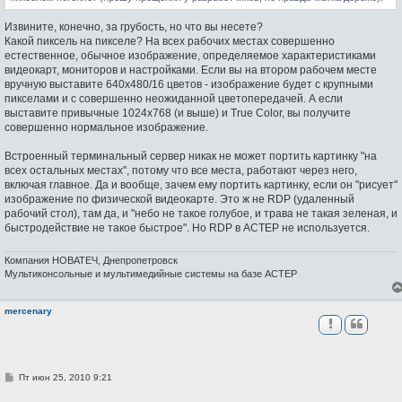
Извините, конечно, за грубость, но что вы несете?
Какой пиксель на пикселе? На всех рабочих местах совершенно
естественное, обычное изображение, определяемое характеристиками
видеокарт, мониторов и настройками. Если вы на втором рабочем месте
вручную выставите 640х480/16 цветов - изображение будет с крупными
пикселами и с совершенно неожиданной цветопередачей. А если
выставите привычные 1024х768 (и выше) и True Color, вы получите
совершенно нормальное изображение.
Встроенный терминальный сервер никак не может портить картинку "на
всех остальных местах", потому что все места, работают через него,
включая главное. Да и вообще, зачем ему портить картинку, если он "рисует"
изображение по физической видеокарте. Это ж не RDP (удаленный
рабочий стол), там да, и "небо не такое голубое, и трава не такая зеленая, и
быстродействие не такое быстрое". Но RDP в АСТЕР не используется.
Компания НОВАТЕЧ, Днепропетровск
Мультиконсольные и мультимедийные системы на базе АСТЕР
mercenary
С
Пт июн 25, 2010 9:21
о
о