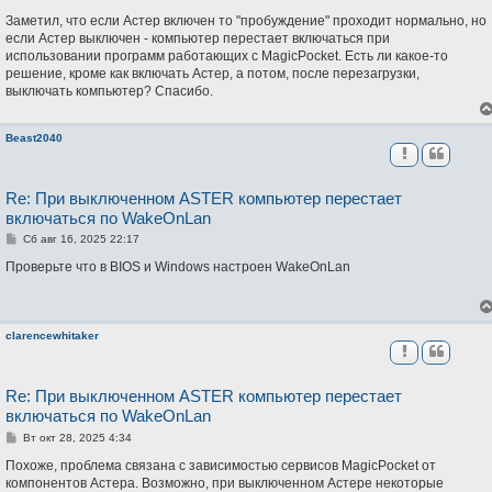
о
о
Заметил, что если Астер включен то "пробуждение" проходит нормально, но
б
если Астер выключен - компьютер перестает включаться при
щ
использовании программ работающих с MagicPocket. Есть ли какое-то
е
н
решение, кроме как включать Астер, а потом, после перезагрузки,
и
выключать компьютер? Спасибо.
е
Beast2040
Re: При выключенном ASTER компьютер перестает
включаться по WakeOnLan
С
Сб авг 16, 2025 22:17
о
о
Проверьте что в BIOS и Windows настроен WakeOnLan
б
щ
е
н
и
clarencewhitaker
е
Re: При выключенном ASTER компьютер перестает
включаться по WakeOnLan
С
Вт окт 28, 2025 4:34
о
о
Похоже, проблема связана с зависимостью сервисов MagicPocket от
б
компонентов Астера. Возможно, при выключенном Астере некоторые
щ