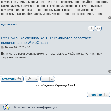
службы не инициализируются при старте системы. Попробуйте проверить,
е
н
какие службы запускаются при включённом Астере, и включить нужные
и
вручную, либо написать в поддержку MagicPocket — возможно, они
е
подскажут, как обойти зависимость без постоянного включения Астера.
DylanWalker
Re: При выключенном ASTER компьютер перестает
включаться по WakeOnLan
С
Вт ноя 18, 2025 4:58
о
о
Если Астер выключен, возможно, некоторые службы не запустятся при
б
загрузке системы.
щ
е
н
и
е
Ответить
4 сообщения • Страница
1
из
1
Перейти
Кто сейчас на конференции