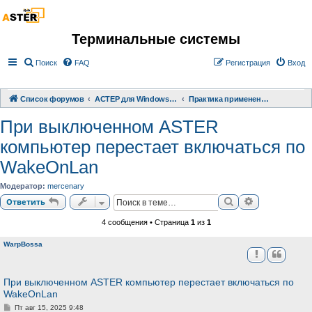
Терминальные системы
Поиск
FAQ
Регистрация
Вход
Список форумов
АСТЕР для Windows 2000/XP/ 7/ 8/ 10
Практика применения АСТЕР
При выключенном ASTER
компьютер перестает включаться по
WakeOnLan
Модератор:
mercenary
Поиск
Расширенный
Ответить
4 сообщения • Страница
1
из
1
WarpBossa
При выключенном ASTER компьютер перестает включаться по
WakeOnLan
С
Пт авг 15, 2025 9:48