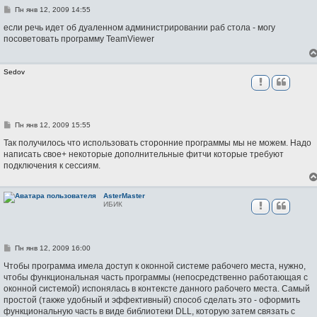
С
Пн янв 12, 2009 14:55
о
о
если речь идет об дуаленном администрировании раб стола - могу
б
посоветовать программу TeamViewer
щ
е
н
и
Sedov
е
С
Пн янв 12, 2009 15:55
о
о
Так получилось что использовать сторонние программы мы не можем. Надо
б
написать свое+ некоторые дополнительные фитчи которые требуют
щ
подключения к сессиям.
е
н
и
е
AsterMaster
ИБИК
С
Пн янв 12, 2009 16:00
о
о
Чтобы программа имела доступ к оконной системе рабочего места, нужно,
б
чтобы функциональная часть программы (непосредственно работающая с
щ
оконной системой) испонялась в контексте данного рабочего места. Самый
е
н
простой (также удобный и эффективный) способ сделать это - оформить
и
функциональную часть в виде библиотеки DLL, которую затем связать с
е