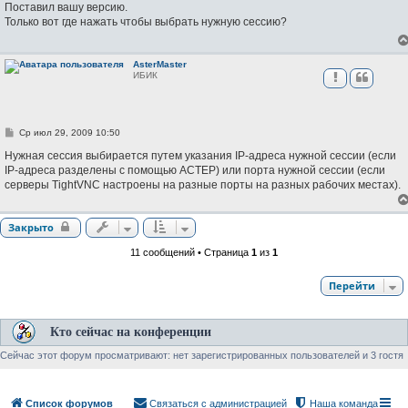
о
Поставил вашу версию.
б
Только вот где нажать чтобы выбрать нужную сессию?
щ
е
н
и
AsterMaster
е
ИБИК
С
Ср июл 29, 2009 10:50
о
о
Нужная сессия выбирается путем указания IP-адреса нужной сессии (если
б
IP-адреса разделены с помощью АСТЕР) или порта нужной сессии (если
щ
серверы TightVNC настроены на разные порты на разных рабочих местах).
е
н
и
е
Закрыто
11 сообщений • Страница
1
из
1
Перейти
Кто сейчас на конференции
Сейчас этот форум просматривают: нет зарегистрированных пользователей и 3 гостя
Список форумов
Связаться с администрацией
Наша команда