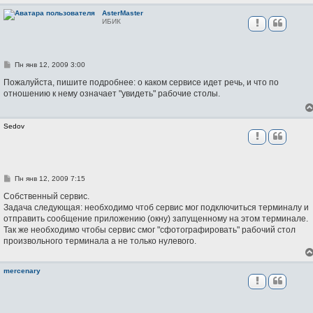
и
е
AsterMaster
ИБИК
С
Пн янв 12, 2009 3:00
о
о
Пожалуйста, пишите подробнее: о каком сервисе идет речь, и что по
б
отношению к нему означает "увидеть" рабочие столы.
щ
е
н
и
Sedov
е
С
Пн янв 12, 2009 7:15
о
о
Собственный сервис.
б
Задача следующая: необходимо чтоб сервис мог подключиться терминалу и
щ
отправить сообщение приложению (окну) запущенному на этом терминале.
е
н
Так же необходимо чтобы сервис смог "сфотографировать" рабочий стол
и
произвольного терминала а не только нулевого.
е
mercenary