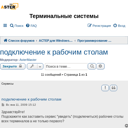
Терминальные системы
Поиск
FAQ
Регистрация
Вход
Список форумов
АСТЕР для Windows 2000/XP/ 7/ 8/ 10
Программирование терминальных систем
подключение к рабочим столам
Модератор:
AsterMaster
Поиск
Расширенный 
Закрыто
11 сообщений • Страница
1
из
1
Сервисы
подключение к рабочим столам
С
Вс янв 11, 2009 15:12
о
о
Здравствуйте!
б
Подскажите как заставить сервис "увидеть" (подключиться) рабочие столы
щ
всех терминалов а не только первого?
е
н