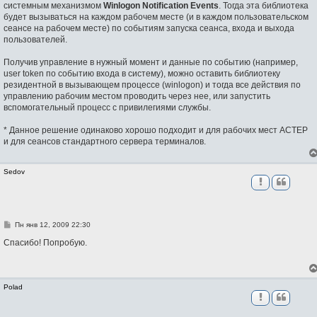
системным механизмом
Winlogon Notification Events
. Тогда эта библиотека
будет вызываться на каждом рабочем месте (и в каждом пользовательском
сеансе на рабочем месте) по событиям запуска сеанса, входа и выхода
пользователей.
Получив управление в нужный момент и данные по событию (например,
user token по событию входа в систему), можно оставить библиотеку
резидентной в вызывающем процессе (winlogon) и тогда все действия по
управлению рабочим местом проводить через нее, или запустить
вспомогательный процесс с привилегиями службы.
* Данное решение одинаково хорошо подходит и для рабочих мест АСТЕР
и для сеансов стандартного сервера терминалов.
Sedov
С
Пн янв 12, 2009 22:30
о
о
Спасибо! Попробую.
б
щ
е
н
и
Polad
е