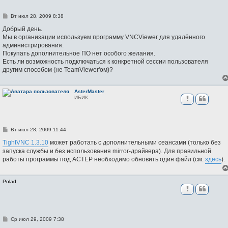
С
Вт июл 28, 2009 8:38
о
о
Добрый день.
б
Мы в организации используем программу VNCViewer для удалённого
щ
администрирования.
е
н
Покупать дополнительное ПО нет особого желания.
и
Есть ли возможность подключаться к конкретной сессии пользователя
е
другим способом (не TeamViewer'ом)?
AsterMaster
ИБИК
С
Вт июл 28, 2009 11:44
о
о
TightVNC 1.3.10
может работать с дополнительными сеансами (только без
б
запуска службы и без использования mirror-драйвера). Для правильной
щ
работы программы под АСТЕР необходимо обновить один файл (см.
здесь
).
е
н
и
е
Polad
С
Ср июл 29, 2009 7:38
о