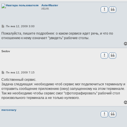
и
е
AsterMaster
ИБИК
С
Пн янв 12, 2009 3:00
о
о
Пожалуйста, пишите подробнее: о каком сервисе идет речь, и что по
б
отношению к нему означает "увидеть" рабочие столы.
щ
е
н
и
Sedov
е
С
Пн янв 12, 2009 7:15
о
о
Собственный сервис.
б
Задача следующая: необходимо чтоб сервис мог подключиться терминалу и
щ
отправить сообщение приложению (окну) запущенному на этом терминале.
е
н
Так же необходимо чтобы сервис смог "сфотографировать" рабочий стол
и
произвольного терминала а не только нулевого.
е
mercenary