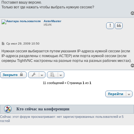
о
Поставил вашу версию.
б
Только вот где нажать чтобы выбрать нужную сессию?
щ
е
н
и
AsterMaster
е
ИБИК
С
Ср июл 29, 2009 10:50
о
о
Нужная сессия выбирается путем указания IP-адреса нужной сессии (если
б
IP-адреса разделены с помощью АСТЕР) или порта нужной сессии (если
щ
серверы TightVNC настроены на разные порты на разных рабочих местах).
е
н
и
е
Закрыто
11 сообщений • Страница
1
из
1
Перейти
Кто сейчас на конференции
Сейчас этот форум просматривают: нет зарегистрированных пользователей и 5
гостей