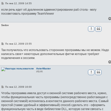
С
Пн янв 12, 2009 14:55
о
о
если речь идет об дуаленном администрировании раб стола - могу
б
посоветовать программу TeamViewer
щ
е
н
и
Sedov
е
С
Пн янв 12, 2009 15:55
о
о
Так получилось что использовать сторонние программы мы не можем. Надо
б
написать свое+ некоторые дополнительные фитчи которые требуют
щ
подключения к сессиям.
е
н
и
е
AsterMaster
ИБИК
С
Пн янв 12, 2009 16:00
о
о
Чтобы программа имела доступ к оконной системе рабочего места, нужно,
б
чтобы функциональная часть программы (непосредственно работающая с
щ
оконной системой) испонялась в контексте данного рабочего места. Самый
е
н
простой (также удобный и эффективный) способ сделать это - оформить
и
функциональную часть в виде библиотеки DLL, которую затем связать с
е