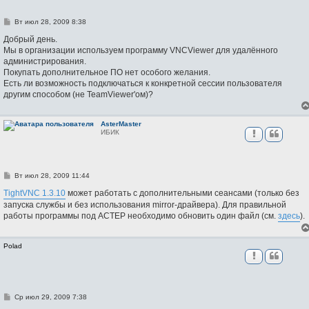
С
Вт июл 28, 2009 8:38
о
о
Добрый день.
б
Мы в организации используем программу VNCViewer для удалённого
щ
администрирования.
е
н
Покупать дополнительное ПО нет особого желания.
и
Есть ли возможность подключаться к конкретной сессии пользователя
е
другим способом (не TeamViewer'ом)?
AsterMaster
ИБИК
С
Вт июл 28, 2009 11:44
о
о
TightVNC 1.3.10
может работать с дополнительными сеансами (только без
б
запуска службы и без использования mirror-драйвера). Для правильной
щ
работы программы под АСТЕР необходимо обновить один файл (см.
здесь
).
е
н
и
е
Polad
С
Ср июл 29, 2009 7:38
о