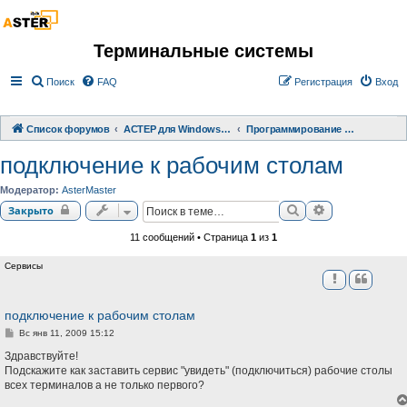
Терминальные системы
Поиск
FAQ
Регистрация
Вход
Список форумов
АСТЕР для Windows 2000/XP/ 7/ 8/ 10
Программирование терминальных систем
подключение к рабочим столам
Модератор:
AsterMaster
Поиск
Расширенный 
Закрыто
11 сообщений • Страница
1
из
1
Сервисы
подключение к рабочим столам
С
Вс янв 11, 2009 15:12
о
о
Здравствуйте!
б
Подскажите как заставить сервис "увидеть" (подключиться) рабочие столы
щ
всех терминалов а не только первого?
е
н