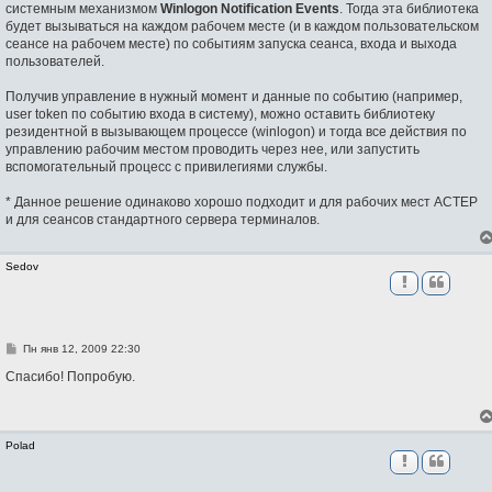
системным механизмом
Winlogon Notification Events
. Тогда эта библиотека
будет вызываться на каждом рабочем месте (и в каждом пользовательском
сеансе на рабочем месте) по событиям запуска сеанса, входа и выхода
пользователей.
Получив управление в нужный момент и данные по событию (например,
user token по событию входа в систему), можно оставить библиотеку
резидентной в вызывающем процессе (winlogon) и тогда все действия по
управлению рабочим местом проводить через нее, или запустить
вспомогательный процесс с привилегиями службы.
* Данное решение одинаково хорошо подходит и для рабочих мест АСТЕР
и для сеансов стандартного сервера терминалов.
Sedov
С
Пн янв 12, 2009 22:30
о
о
Спасибо! Попробую.
б
щ
е
н
и
Polad
е