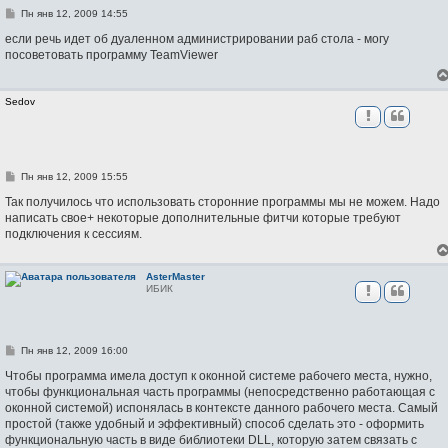
С
Пн янв 12, 2009 14:55
о
о
если речь идет об дуаленном администрировании раб стола - могу
б
посоветовать программу TeamViewer
щ
е
н
и
Sedov
е
С
Пн янв 12, 2009 15:55
о
о
Так получилось что использовать сторонние программы мы не можем. Надо
б
написать свое+ некоторые дополнительные фитчи которые требуют
щ
подключения к сессиям.
е
н
и
е
AsterMaster
ИБИК
С
Пн янв 12, 2009 16:00
о
о
Чтобы программа имела доступ к оконной системе рабочего места, нужно,
б
чтобы функциональная часть программы (непосредственно работающая с
щ
оконной системой) испонялась в контексте данного рабочего места. Самый
е
н
простой (также удобный и эффективный) способ сделать это - оформить
и
функциональную часть в виде библиотеки DLL, которую затем связать с
е