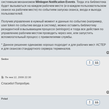
системным механизмом
Winlogon Notification Events
. Тогда эта библиотека
будет вызываться на каждом рабочем месте (и в каждом пользовательском
сеансе на рабочем месте) по событиям запуска сеанса, входа и выхода
пользователей.
Получив управление в нужный момент и данные по событию (например,
user token по событию входа в систему), можно оставить библиотеку
резидентной в вызывающем процессе (winlogon) и тогда все действия по
управлению рабочим местом проводить через нее, или запустить
вспомогательный процесс с привилегиями службы.
* Данное решение одинаково хорошо подходит и для рабочих мест АСТЕР
и для сеансов стандартного сервера терминалов.
Sedov
С
Пн янв 12, 2009 22:30
о
о
Спасибо! Попробую.
б
щ
е
н
и
Polad
е