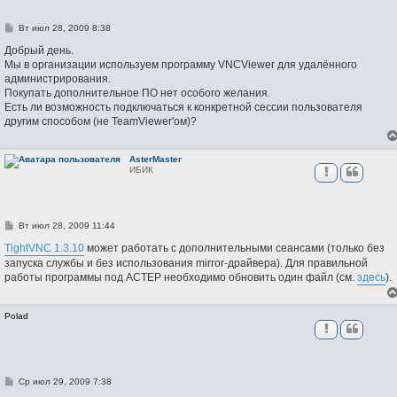
С
Вт июл 28, 2009 8:38
о
о
Добрый день.
б
Мы в организации используем программу VNCViewer для удалённого
щ
администрирования.
е
н
Покупать дополнительное ПО нет особого желания.
и
Есть ли возможность подключаться к конкретной сессии пользователя
е
другим способом (не TeamViewer'ом)?
AsterMaster
ИБИК
С
Вт июл 28, 2009 11:44
о
о
TightVNC 1.3.10
может работать с дополнительными сеансами (только без
б
запуска службы и без использования mirror-драйвера). Для правильной
щ
работы программы под АСТЕР необходимо обновить один файл (см.
здесь
).
е
н
и
е
Polad
С
Ср июл 29, 2009 7:38
о