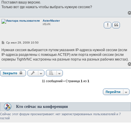
о
Поставил вашу версию.
б
Только вот где нажать чтобы выбрать нужную сессию?
щ
е
н
и
AsterMaster
е
ИБИК
С
Ср июл 29, 2009 10:50
о
о
Нужная сессия выбирается путем указания IP-адреса нужной сессии (если
б
IP-адреса разделены с помощью АСТЕР) или порта нужной сессии (если
щ
серверы TightVNC настроены на разные порты на разных рабочих местах).
е
н
и
е
Закрыто
11 сообщений • Страница
1
из
1
Перейти
Кто сейчас на конференции
Сейчас этот форум просматривают: нет зарегистрированных пользователей и 7
гостей