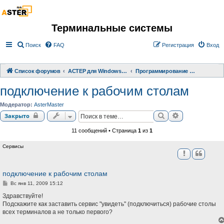
Терминальные системы
Поиск
FAQ
Регистрация
Вход
Список форумов
АСТЕР для Windows 2000/XP/ 7/ 8/ 10
Программирование терминальных систем
подключение к рабочим столам
Модератор:
AsterMaster
Поиск
Расширенный 
Закрыто
11 сообщений • Страница
1
из
1
Сервисы
подключение к рабочим столам
С
Вс янв 11, 2009 15:12
о
о
Здравствуйте!
б
Подскажите как заставить сервис "увидеть" (подключиться) рабочие столы
щ
всех терминалов а не только первого?
е
н