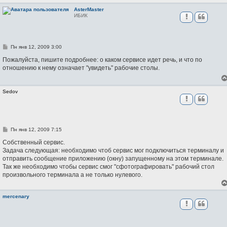
и
е
AsterMaster
ИБИК
С
Пн янв 12, 2009 3:00
о
о
Пожалуйста, пишите подробнее: о каком сервисе идет речь, и что по
б
отношению к нему означает "увидеть" рабочие столы.
щ
е
н
и
Sedov
е
С
Пн янв 12, 2009 7:15
о
о
Собственный сервис.
б
Задача следующая: необходимо чтоб сервис мог подключиться терминалу и
щ
отправить сообщение приложению (окну) запущенному на этом терминале.
е
н
Так же необходимо чтобы сервис смог "сфотографировать" рабочий стол
и
произвольного терминала а не только нулевого.
е
mercenary