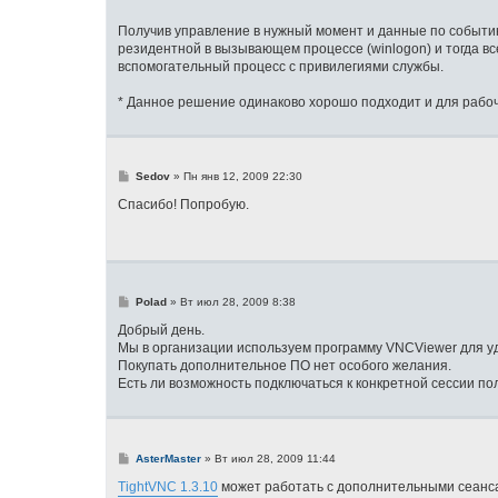
е
Получив управление в нужный момент и данные по событию 
резидентной в вызывающем процессе (winlogon) и тогда вс
вспомогательный процесс с привилегиями службы.
* Данное решение одинаково хорошо подходит и для рабоч
С
Sedov
»
Пн янв 12, 2009 22:30
о
о
Спасибо! Попробую.
б
щ
е
н
и
е
С
Polad
»
Вт июл 28, 2009 8:38
о
о
Добрый день.
б
Мы в организации используем программу VNCViewer для у
щ
Покупать дополнительное ПО нет особого желания.
е
н
Есть ли возможность подключаться к конкретной сессии по
и
е
С
AsterMaster
»
Вт июл 28, 2009 11:44
о
о
TightVNC 1.3.10
может работать с дополнительными сеансам
б