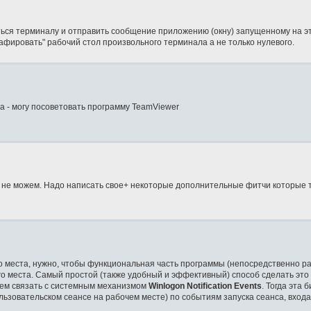
ться терминалу и отправить сообщение приложению (окну) запущенному на э
афировать" рабочий стол произвольного терминала а не только нулевого.
а - могу посоветовать программу TeamViewer
ы не можем. Надо написать свое+ некоторые дополнительные фитчи которые 
о места, нужно, чтобы функциональная часть программы (непосредственно 
го места. Самый простой (также удобный и эффективный) способ сделать это
тем связать с системным механизмом
Winlogon Notification Events
. Тогда эта 
льзовательском сеансе на рабочем месте) по событиям запуска сеанса, входа