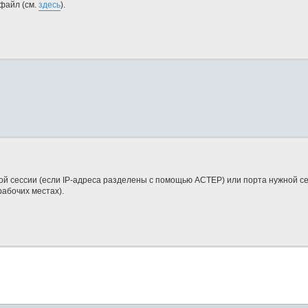
файл (см.
здесь
).
ой сессии (если IP-адреса разделены с помощью АСТЕР) или порта нужной се
абочих местах).