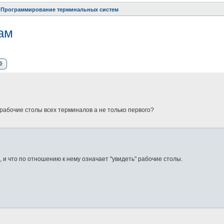
Программирование терминальных систем
ам
ск
Расширенный поиск
 рабочие столы всех терминалов а не только первого?
 и что по отношению к нему означает "увидеть" рабочие столы.