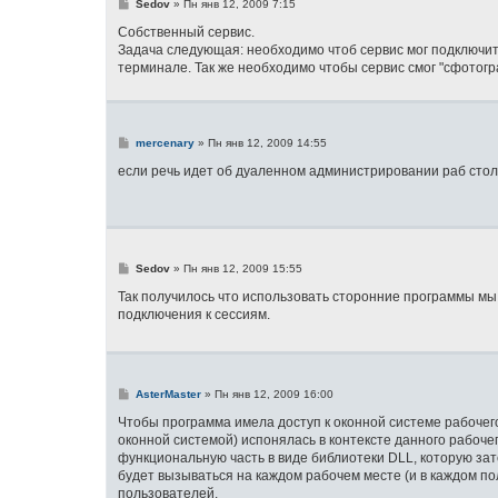
С
Sedov
»
Пн янв 12, 2009 7:15
о
о
Собственный сервис.
б
Задача следующая: необходимо чтоб сервис мог подключи
щ
терминале. Так же необходимо чтобы сервис смог "сфотогр
е
н
и
е
С
mercenary
»
Пн янв 12, 2009 14:55
о
о
если речь идет об дуаленном администрировании раб стол
б
щ
е
н
и
е
С
Sedov
»
Пн янв 12, 2009 15:55
о
о
Так получилось что использовать сторонние программы м
б
подключения к сессиям.
щ
е
н
и
е
С
AsterMaster
»
Пн янв 12, 2009 16:00
о
о
Чтобы программа имела доступ к оконной системе рабочег
б
оконной системой) испонялась в контексте данного рабоче
щ
функциональную часть в виде библиотеки DLL, которую за
е
н
будет вызываться на каждом рабочем месте (и в каждом по
и
пользователей.