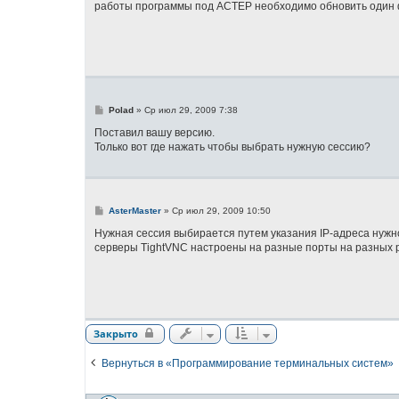
работы программы под АСТЕР необходимо обновить один 
щ
е
н
и
е
С
Polad
»
Ср июл 29, 2009 7:38
о
о
Поставил вашу версию.
б
Только вот где нажать чтобы выбрать нужную сессию?
щ
е
н
и
е
С
AsterMaster
»
Ср июл 29, 2009 10:50
о
о
Нужная сессия выбирается путем указания IP-адреса нужн
б
серверы TightVNC настроены на разные порты на разных р
щ
е
н
и
е
Закрыто
Вернуться в «Программирование терминальных систем»