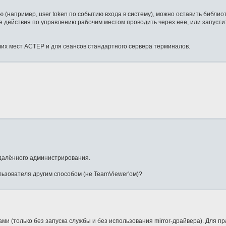
(например, user token по событию входа в систему), можно оставить библио
е действия по управлению рабочим местом проводить через нее, или запусти
их мест АСТЕР и для сеансов стандартного сервера терминалов.
далённого администрирования.
льзователя другим способом (не TeamViewer'ом)?
и (только без запуска службы и без использования mirror-драйвера). Для п