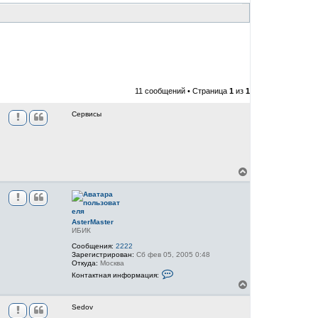
11 сообщений • Страница
1
из
1
Сервисы
В
е
р
н
у
т
AsterMaster
ь
ИБИК
с
Сообщения:
2222
я
Зарегистрирован:
Сб фев 05, 2005 0:48
к
Откуда:
Москва
н
К
Контактная информация:
о
а
В
н
ч
е
т
а
р
а
Sedov
л
н
к