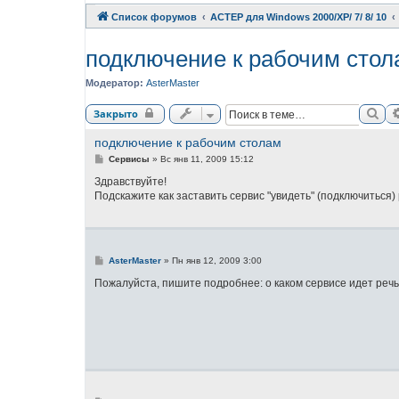
Список форумов
АСТЕР для Windows 2000/XP/ 7/ 8/ 10
подключение к рабочим стол
Модератор:
AsterMaster
Пои
Закрыто
подключение к рабочим столам
С
Сервисы
»
Вс янв 11, 2009 15:12
о
о
Здравствуйте!
б
Подскажите как заставить сервис "увидеть" (подключиться)
щ
е
н
и
е
С
AsterMaster
»
Пн янв 12, 2009 3:00
о
о
Пожалуйста, пишите подробнее: о каком сервисе идет речь,
б
щ
е
н
и
е