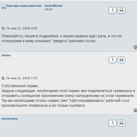
и
е
AsterMaster
ИБИК
С
Пн янв 12, 2009 3:00
о
о
Пожалуйста, пишите подробнее: о каком сервисе идет речь, и что по
б
отношению к нему означает "увидеть" рабочие столы.
щ
е
н
и
Sedov
е
С
Пн янв 12, 2009 7:15
о
о
Собственный сервис.
б
Задача следующая: необходимо чтоб сервис мог подключиться терминалу и
щ
отправить сообщение приложению (окну) запущенному на этом терминале.
е
н
Так же необходимо чтобы сервис смог "сфотографировать" рабочий стол
и
произвольного терминала а не только нулевого.
е
mercenary