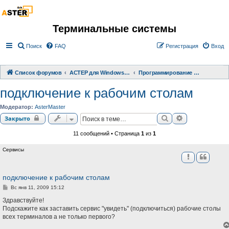
Терминальные системы
Поиск
FAQ
Регистрация
Вход
Список форумов
АСТЕР для Windows 2000/XP/ 7/ 8/ 10
Программирование терминальных систем
подключение к рабочим столам
Модератор:
AsterMaster
Поиск
Расширенный 
Закрыто
11 сообщений • Страница
1
из
1
Сервисы
подключение к рабочим столам
С
Вс янв 11, 2009 15:12
о
о
Здравствуйте!
б
Подскажите как заставить сервис "увидеть" (подключиться) рабочие столы
щ
всех терминалов а не только первого?
е
н