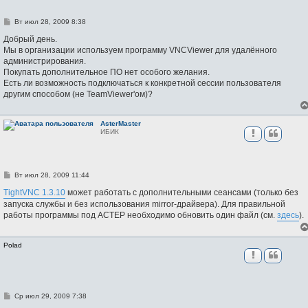
С
Вт июл 28, 2009 8:38
о
о
Добрый день.
б
Мы в организации используем программу VNCViewer для удалённого
щ
администрирования.
е
н
Покупать дополнительное ПО нет особого желания.
и
Есть ли возможность подключаться к конкретной сессии пользователя
е
другим способом (не TeamViewer'ом)?
AsterMaster
ИБИК
С
Вт июл 28, 2009 11:44
о
о
TightVNC 1.3.10
может работать с дополнительными сеансами (только без
б
запуска службы и без использования mirror-драйвера). Для правильной
щ
работы программы под АСТЕР необходимо обновить один файл (см.
здесь
).
е
н
и
е
Polad
С
Ср июл 29, 2009 7:38
о