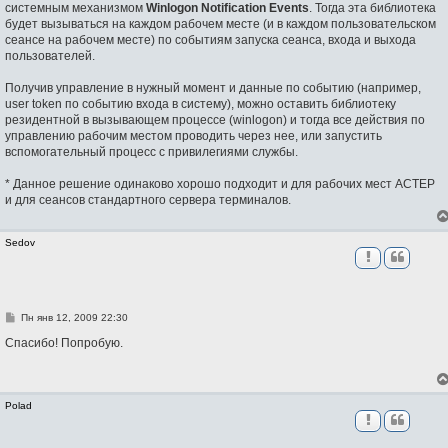
системным механизмом
Winlogon Notification Events
. Тогда эта библиотека
будет вызываться на каждом рабочем месте (и в каждом пользовательском
сеансе на рабочем месте) по событиям запуска сеанса, входа и выхода
пользователей.
Получив управление в нужный момент и данные по событию (например,
user token по событию входа в систему), можно оставить библиотеку
резидентной в вызывающем процессе (winlogon) и тогда все действия по
управлению рабочим местом проводить через нее, или запустить
вспомогательный процесс с привилегиями службы.
* Данное решение одинаково хорошо подходит и для рабочих мест АСТЕР
и для сеансов стандартного сервера терминалов.
Sedov
С
Пн янв 12, 2009 22:30
о
о
Спасибо! Попробую.
б
щ
е
н
и
Polad
е