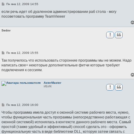
С
Пн янв 12, 2009 14:55
о
о
если речь идет об дуаленном администрировании раб стола - могу
б
посоветовать программу TeamViewer
щ
е
н
и
Sedov
е
С
Пн янв 12, 2009 15:55
о
о
Так получилось что использовать сторонние программы мы не можем. Надо
б
написать свое+ некоторые дополнительные фитчи которые требуют
щ
подключения к сессиям.
е
н
и
е
AsterMaster
ИБИК
С
Пн янв 12, 2009 16:00
о
о
Чтобы программа имела доступ к оконной системе рабочего места, нужно,
б
чтобы функциональная часть программы (непосредственно работающая с
щ
оконной системой) испонялась в контексте данного рабочего места. Самый
е
н
простой (также удобный и эффективный) способ сделать это - оформить
и
функциональную часть в виде библиотеки DLL, которую затем связать с
е