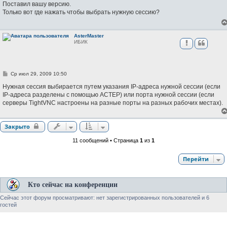
о
Поставил вашу версию.
б
Только вот где нажать чтобы выбрать нужную сессию?
щ
е
н
и
AsterMaster
е
ИБИК
С
Ср июл 29, 2009 10:50
о
о
Нужная сессия выбирается путем указания IP-адреса нужной сессии (если
б
IP-адреса разделены с помощью АСТЕР) или порта нужной сессии (если
щ
серверы TightVNC настроены на разные порты на разных рабочих местах).
е
н
и
е
Закрыто
11 сообщений • Страница
1
из
1
Перейти
Кто сейчас на конференции
Сейчас этот форум просматривают: нет зарегистрированных пользователей и 6
гостей