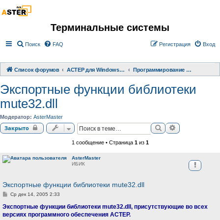
Терминальные системы
Поиск
FAQ
Регистрация
Вход
Список форумов
АСТЕР для Windows 2000/XP/ 7/ 8/ 10
Программирование терминальных систем
Экспортные функции библиотеки
mute32.dll
Модератор:
AsterMaster
Поиск
Расширенный 
Закрыто
1 сообщение • Страница
1
из
1
AsterMaster
ИБИК
Экспортные функции библиотеки mute32.dll
С
Ср дек 14, 2005 2:33
о
о
Экспортные функции библиотеки mute32.dll, присутствующие во всех
б
версиях программного обеспечения АСТЕР.
щ