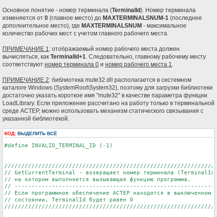
е
н
Основное понятие - номер терминала (
TerminalId
). Номер терминала
и
изменяется от
0
(главное место) до
MAXTERMINALSNUM-1
(последнее
е
дополнительное место), где
MAXTERMINALSNUM
- максимальное
количество рабочих мест с учетом главного рабочего места.
ПРИМЕЧАНИЕ 1
: отображаемый номер рабочего места должен
вычисляться, как
TerminalId+1
. Следовательно, главному рабочему месту
соответствуют
номер терминала 0
и
номер рабочего места 1
.
ПРИМЕЧАНИЕ 2
: библиотека mute32.dll располагается в системном
каталоге Windows (SystemRoot\System32), поэтому для загрузки библиотеки
достаточно указать короткое имя "mute32" в качестве параметра функции
LoadLibrary. Если приложение рассчитано на работу только в терминальной
среде АСТЕР, можно использовать механизм статического связывания с
указанной библиотекой.
КОД:
ВЫДЕЛИТЬ ВСЁ
#define INVALID_TERMINAL_ID (-1)

///////////////////////////////////////////////////////////////
// GetCurrentTerminal - возвращает номер терминала (TerminalId)
// на котором выполняется вызывающая функцию программа.

// ------------------------------------------------------------
// Если программное обеспечение АСТЕР находится в выключенном

// состоянии, TerminalId будет равен 0

///////////////////////////////////////////////////////////////