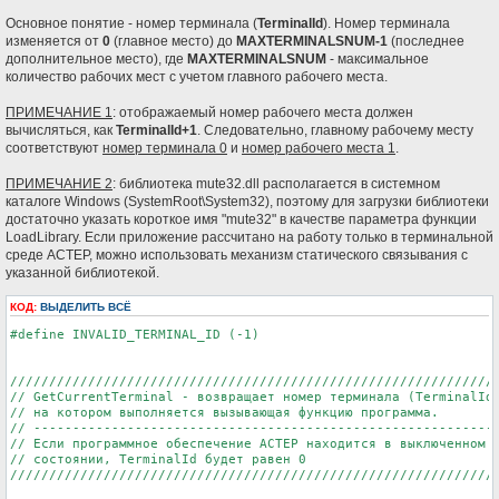
е
н
Основное понятие - номер терминала (
TerminalId
). Номер терминала
и
изменяется от
0
(главное место) до
MAXTERMINALSNUM-1
(последнее
е
дополнительное место), где
MAXTERMINALSNUM
- максимальное
количество рабочих мест с учетом главного рабочего места.
ПРИМЕЧАНИЕ 1
: отображаемый номер рабочего места должен
вычисляться, как
TerminalId+1
. Следовательно, главному рабочему месту
соответствуют
номер терминала 0
и
номер рабочего места 1
.
ПРИМЕЧАНИЕ 2
: библиотека mute32.dll располагается в системном
каталоге Windows (SystemRoot\System32), поэтому для загрузки библиотеки
достаточно указать короткое имя "mute32" в качестве параметра функции
LoadLibrary. Если приложение рассчитано на работу только в терминальной
среде АСТЕР, можно использовать механизм статического связывания с
указанной библиотекой.
КОД:
ВЫДЕЛИТЬ ВСЁ
#define INVALID_TERMINAL_ID (-1)

///////////////////////////////////////////////////////////////
// GetCurrentTerminal - возвращает номер терминала (TerminalId)
// на котором выполняется вызывающая функцию программа.

// ------------------------------------------------------------
// Если программное обеспечение АСТЕР находится в выключенном

// состоянии, TerminalId будет равен 0

///////////////////////////////////////////////////////////////