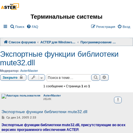
Терминальные системы
Поиск
FAQ
Регистрация
Вход
Список форумов
АСТЕР для Windows 2000/XP/ 7/ 8/ 10
Программирование терминальных систем
Экспортные функции библиотеки
mute32.dll
Модератор:
AsterMaster
Поиск
Расширенный 
Закрыто
1 сообщение • Страница
1
из
1
AsterMaster
ИБИК
Экспортные функции библиотеки mute32.dll
С
Ср дек 14, 2005 2:33
о
о
Экспортные функции библиотеки mute32.dll, присутствующие во всех
б
версиях программного обеспечения АСТЕР.
щ