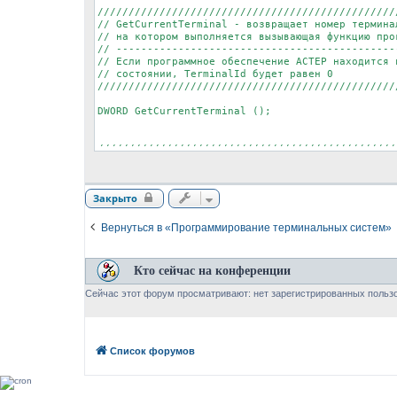
/////////////////////////////////////////////////
// GetCurrentTerminal - возвращает номер терминал
// на котором выполняется вызывающая функцию прог
// ----------------------------------------------
// Если программное обеспечение АСТЕР находится в
// состоянии, TerminalId будет равен 0

/////////////////////////////////////////////////
DWORD GetCurrentTerminal ();

/////////////////////////////////////////////////
// GetProcessTerminal - возвращает TerminalId для
// обозначенного параметром ProcessId (идентифика
// ----------------------------------------------
Закрыто
// Если процесс с заданным идентификатором не сущ
// в системе, функция вернет значение INVALID_TER
// ----------------------------------------------
Вернуться в «Программирование терминальных систем»
// Если программное обеспечение АСТЕР находится в
// состоянии, TerminalId будет равен 0 для любого
/////////////////////////////////////////////////
Кто сейчас на конференции
DWORD GetProcessTerminal (DWORD ProcessId);

Сейчас этот форум просматривают: нет зарегистрированных пользо
/////////////////////////////////////////////////
// GetThreadTerminal - возвращает TerminalId для 
// обозначенного параметром ThreadId (идентификат
Список форумов
// ----------------------------------------------
// Если поток с заданным идентификатором не сущес
// в системе, функция вернет значение INVALID_TER
// ----------------------------------------------