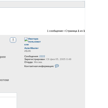
1 сообщение • Страница
1
из
1
AsterMaster
ИБИК
Сообщения:
2222
днее
Зарегистрирован:
Сб фев 05, 2005 0:48
Откуда:
Москва
К
Контактная информация:
о
н
т
а
к
лиотеки
т
н
а
я
и
н
ф
о
р