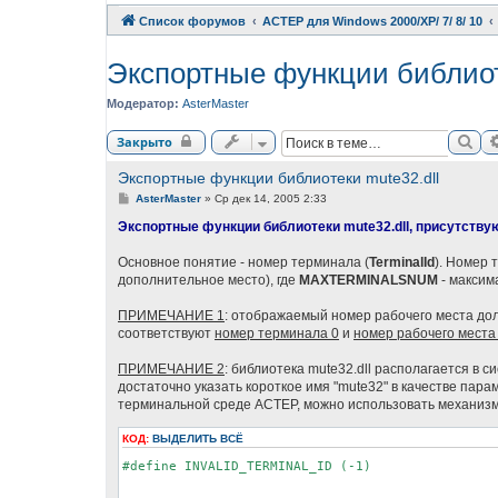
Список форумов
АСТЕР для Windows 2000/XP/ 7/ 8/ 10
Экспортные функции библиот
Модератор:
AsterMaster
Пои
Закрыто
Экспортные функции библиотеки mute32.dll
С
AsterMaster
»
Ср дек 14, 2005 2:33
о
о
Экспортные функции библиотеки mute32.dll, присутству
б
щ
Основное понятие - номер терминала (
TerminalId
). Номер
е
н
дополнительное место), где
MAXTERMINALSNUM
- максим
и
е
ПРИМЕЧАНИЕ 1
: отображаемый номер рабочего места дол
соответствуют
номер терминала 0
и
номер рабочего места
ПРИМЕЧАНИЕ 2
: библиотека mute32.dll располагается в 
достаточно указать короткое имя "mute32" в качестве пара
терминальной среде АСТЕР, можно использовать механизм 
КОД:
ВЫДЕЛИТЬ ВСЁ
#define INVALID_TERMINAL_ID (-1)
