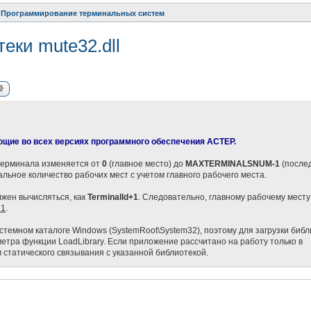
Программирование терминальных систем
еки mute32.dll
ск
Расширенный поиск
ющие во всех версиях программного обеспечения АСТЕР.
 терминала изменяется от
0
(главное место) до
MAXTERMINALSNUM-1
(после
альное количество рабочих мест с учетом главного рабочего места.
жен вычисляться, как
TerminalId+1
. Следовательно, главному рабочему месту
 1
.
системном каталоге Windows (SystemRoot\System32), поэтому для загрузки биб
метра функции LoadLibrary. Если приложение рассчитано на работу только в
статического связывания с указанной библиотекой.