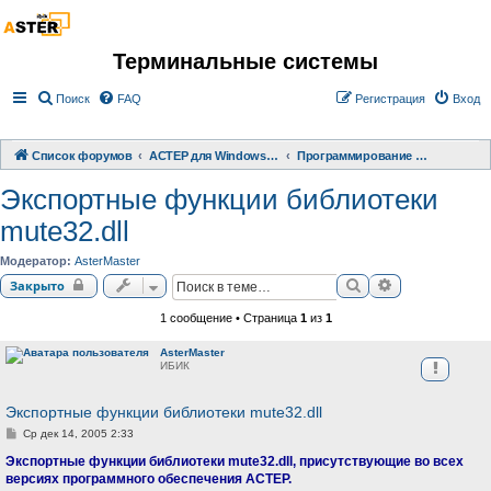
Терминальные системы
Поиск
FAQ
Регистрация
Вход
Список форумов
АСТЕР для Windows 2000/XP/ 7/ 8/ 10
Программирование терминальных систем
Экспортные функции библиотеки
mute32.dll
Модератор:
AsterMaster
Поиск
Расширенный 
Закрыто
1 сообщение • Страница
1
из
1
AsterMaster
ИБИК
Экспортные функции библиотеки mute32.dll
С
Ср дек 14, 2005 2:33
о
о
Экспортные функции библиотеки mute32.dll, присутствующие во всех
б
версиях программного обеспечения АСТЕР.
щ