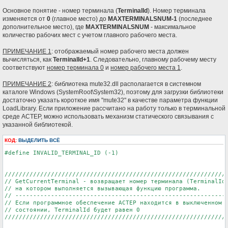
е
н
Основное понятие - номер терминала (
TerminalId
). Номер терминала
и
изменяется от
0
(главное место) до
MAXTERMINALSNUM-1
(последнее
е
дополнительное место), где
MAXTERMINALSNUM
- максимальное
количество рабочих мест с учетом главного рабочего места.
ПРИМЕЧАНИЕ 1
: отображаемый номер рабочего места должен
вычисляться, как
TerminalId+1
. Следовательно, главному рабочему месту
соответствуют
номер терминала 0
и
номер рабочего места 1
.
ПРИМЕЧАНИЕ 2
: библиотека mute32.dll располагается в системном
каталоге Windows (SystemRoot\System32), поэтому для загрузки библиотеки
достаточно указать короткое имя "mute32" в качестве параметра функции
LoadLibrary. Если приложение рассчитано на работу только в терминальной
среде АСТЕР, можно использовать механизм статического связывания с
указанной библиотекой.
КОД:
ВЫДЕЛИТЬ ВСЁ
#define INVALID_TERMINAL_ID (-1)

///////////////////////////////////////////////////////////////
// GetCurrentTerminal - возвращает номер терминала (TerminalId)
// на котором выполняется вызывающая функцию программа.

// ------------------------------------------------------------
// Если программное обеспечение АСТЕР находится в выключенном

// состоянии, TerminalId будет равен 0

///////////////////////////////////////////////////////////////