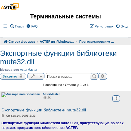
Терминальные системы
Поиск
FAQ
Регистрация
Вход
Список форумов
АСТЕР для Windows 2000/XP/ 7/ 8/ 10
Программирование терминальных систем
Экспортные функции библиотеки
mute32.dll
Модератор:
AsterMaster
Поиск
Расширенный 
Закрыто
1 сообщение • Страница
1
из
1
AsterMaster
ИБИК
Экспортные функции библиотеки mute32.dll
С
Ср дек 14, 2005 2:33
о
о
Экспортные функции библиотеки mute32.dll, присутствующие во всех
б
версиях программного обеспечения АСТЕР.
щ