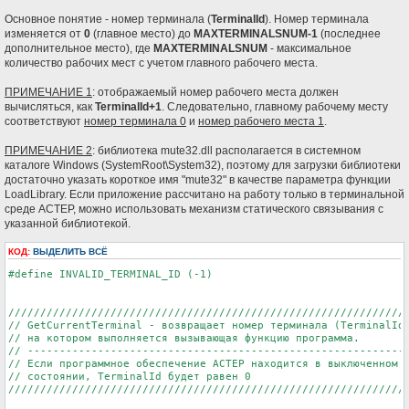
е
н
Основное понятие - номер терминала (
TerminalId
). Номер терминала
и
изменяется от
0
(главное место) до
MAXTERMINALSNUM-1
(последнее
е
дополнительное место), где
MAXTERMINALSNUM
- максимальное
количество рабочих мест с учетом главного рабочего места.
ПРИМЕЧАНИЕ 1
: отображаемый номер рабочего места должен
вычисляться, как
TerminalId+1
. Следовательно, главному рабочему месту
соответствуют
номер терминала 0
и
номер рабочего места 1
.
ПРИМЕЧАНИЕ 2
: библиотека mute32.dll располагается в системном
каталоге Windows (SystemRoot\System32), поэтому для загрузки библиотеки
достаточно указать короткое имя "mute32" в качестве параметра функции
LoadLibrary. Если приложение рассчитано на работу только в терминальной
среде АСТЕР, можно использовать механизм статического связывания с
указанной библиотекой.
КОД:
ВЫДЕЛИТЬ ВСЁ
#define INVALID_TERMINAL_ID (-1)

///////////////////////////////////////////////////////////////
// GetCurrentTerminal - возвращает номер терминала (TerminalId)
// на котором выполняется вызывающая функцию программа.

// ------------------------------------------------------------
// Если программное обеспечение АСТЕР находится в выключенном

// состоянии, TerminalId будет равен 0

///////////////////////////////////////////////////////////////