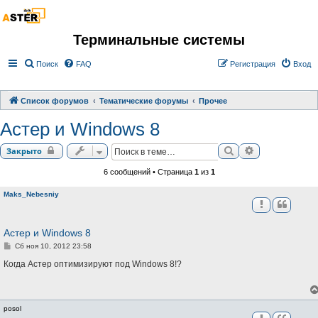
Терминальные системы
Поиск
FAQ
Регистрация
Вход
Список форумов
Тематические форумы
Прочее
Астер и Windows 8
Поиск
Расширенный 
Закрыто
6 сообщений • Страница
1
из
1
Maks_Nebesniy
Астер и Windows 8
С
Сб ноя 10, 2012 23:58
о
о
Когда Астер оптимизируют под Windows 8!?
б
щ
е
н
и
posol
е