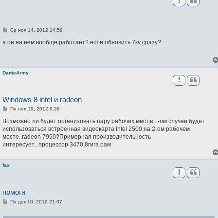
С
Ср ноя 14, 2012 14:59
о
о
а он на нем вообще работает? если обновить 7ку сразу?
б
щ
е
н
и
DanteArmy
е
Windows 8 intel и radeon
С
Пн ноя 19, 2012 9:26
о
о
Возможно ли будет организовать пару рабочих мест,в 1-ом случаи будет
б
использоваться встроенная видеокарта Intel 2500,на 2-ом рабочем
щ
месте..radeon 7950?Примерная производительность
е
н
интересует...процессор 3470,8гига рам
и
е
fax
помоги
С
Пн дек 10, 2012 21:07
о
о