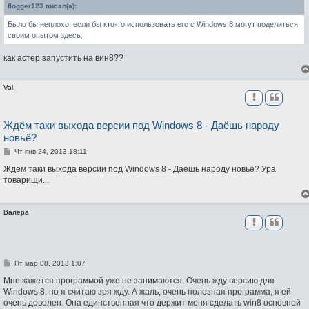
б
flogger123 писал(а):
щ
е
Было бы неплохо, если бы кто-то использовать его с Windows 8 могут поделиться
н
и
своим опытом здесь.
е
как астер запустить на вин8??
Val
Ждём таки выхода версии под Windows 8 - Даёшь народу
новьё?
С
Чт янв 24, 2013 18:11
о
о
Ждём таки выхода версии под Windows 8 - Даёшь народу новьё? Ура
б
товарищи...
щ
е
н
и
Валера
е
С
Пт мар 08, 2013 1:07
о
о
Мне кажется программой уже не занимаются. Очень жду версию для
б
Windows 8, но я считаю зря жду. А жаль, очень полезная программа, я ей
щ
очень доволен. Она единственная что держит меня сделать win8 основной
е