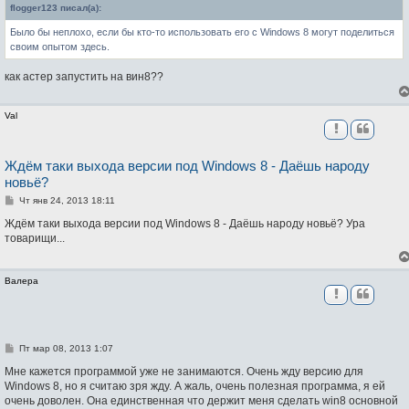
б
flogger123 писал(а):
щ
е
Было бы неплохо, если бы кто-то использовать его с Windows 8 могут поделиться
н
и
своим опытом здесь.
е
как астер запустить на вин8??
Val
Ждём таки выхода версии под Windows 8 - Даёшь народу
новьё?
С
Чт янв 24, 2013 18:11
о
о
Ждём таки выхода версии под Windows 8 - Даёшь народу новьё? Ура
б
товарищи...
щ
е
н
и
Валера
е
С
Пт мар 08, 2013 1:07
о
о
Мне кажется программой уже не занимаются. Очень жду версию для
б
Windows 8, но я считаю зря жду. А жаль, очень полезная программа, я ей
щ
очень доволен. Она единственная что держит меня сделать win8 основной
е