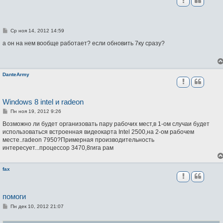
С
Ср ноя 14, 2012 14:59
о
о
а он на нем вообще работает? если обновить 7ку сразу?
б
щ
е
н
и
DanteArmy
е
Windows 8 intel и radeon
С
Пн ноя 19, 2012 9:26
о
о
Возможно ли будет организовать пару рабочих мест,в 1-ом случаи будет
б
использоваться встроенная видеокарта Intel 2500,на 2-ом рабочем
щ
месте..radeon 7950?Примерная производительность
е
н
интересует...процессор 3470,8гига рам
и
е
fax
помоги
С
Пн дек 10, 2012 21:07
о
о