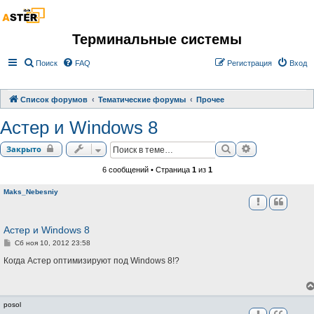
Терминальные системы
Поиск
FAQ
Регистрация
Вход
Список форумов
Тематические форумы
Прочее
Астер и Windows 8
Поиск
Расширенный 
Закрыто
6 сообщений • Страница
1
из
1
Maks_Nebesniy
Астер и Windows 8
С
Сб ноя 10, 2012 23:58
о
о
Когда Астер оптимизируют под Windows 8!?
б
щ
е
н
и
posol
е