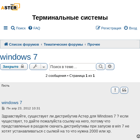
Терминальные системы
Поиск
FAQ
Регистрация
Вход
Список форумов
Тематические форумы
Прочее
windows 7
Поиск
Расширенный 
Закрыто
2 сообщения • Страница
1
из
1
Гость
windows 7
С
Пн апр 23, 2012 10:31
о
о
Здравствуйте, существует ли дистрибутив Астер для Windows 7 ? если
б
чуществует, то дайте пожалуйста ссылку на него, потому что
щ
представленые в разделе скачать дистрибутивы при запуске в win 7 не
е
н
хотят устанавливаться с сылкой на то что нужна 2000 или хр.
и
е