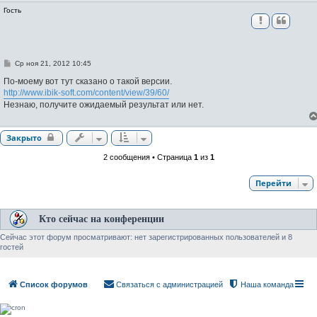
Гость
С
Ср ноя 21, 2012 10:45
о
о
По-моему вот тут сказано о такой версии.
б
http://www.ibik-soft.com/content/view/39/60/
щ
Незнаю, получите ожидаемый результат или нет.
е
н
и
е
Закрыто
2 сообщения • Страница
1
из
1
Перейти
Кто сейчас на конференции
Сейчас этот форум просматривают: нет зарегистрированных пользователей и 8
гостей
Список форумов
Связаться с администрацией
Наша команда