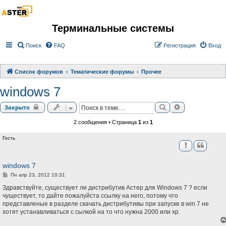
Терминальные системы
Поиск
FAQ
Регистрация
Вход
Список форумов
Тематические форумы
Прочее
windows 7
Поиск
Расширенный 
Закрыто
2 сообщения • Страница
1
из
1
Гость
windows 7
С
Пн апр 23, 2012 10:31
о
о
Здравствуйте, существует ли дистрибутив Астер для Windows 7 ? если
б
чуществует, то дайте пожалуйста ссылку на него, потому что
щ
представленые в разделе скачать дистрибутивы при запуске в win 7 не
е
н
хотят устанавливаться с сылкой на то что нужна 2000 или хр.
и
е