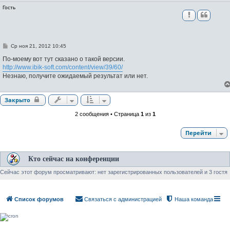
Гость
С
Ср ноя 21, 2012 10:45
о
о
По-моему вот тут сказано о такой версии.
б
http://www.ibik-soft.com/content/view/39/60/
щ
Незнаю, получите ожидаемый результат или нет.
е
н
и
е
Закрыто
2 сообщения • Страница
1
из
1
Перейти
Кто сейчас на конференции
Сейчас этот форум просматривают: нет зарегистрированных пользователей и 3 гостя
Список форумов
Связаться с администрацией
Наша команда