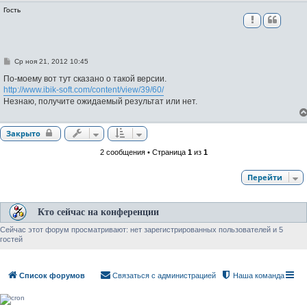
Гость
С
Ср ноя 21, 2012 10:45
о
о
По-моему вот тут сказано о такой версии.
б
http://www.ibik-soft.com/content/view/39/60/
щ
Незнаю, получите ожидаемый результат или нет.
е
н
и
е
Закрыто
2 сообщения • Страница
1
из
1
Перейти
Кто сейчас на конференции
Сейчас этот форум просматривают: нет зарегистрированных пользователей и 5
гостей
Список форумов
Связаться с администрацией
Наша команда