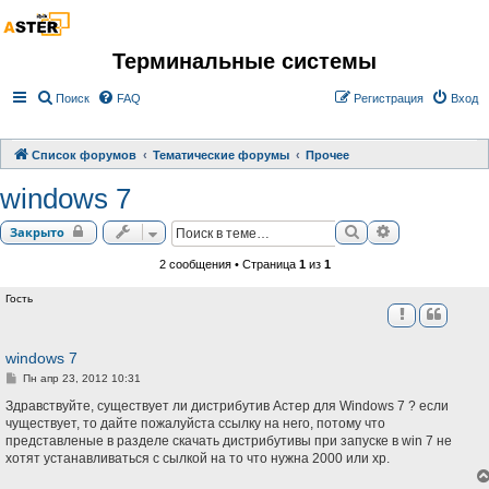
Терминальные системы
Поиск
FAQ
Регистрация
Вход
Список форумов
Тематические форумы
Прочее
windows 7
Поиск
Расширенный 
Закрыто
2 сообщения • Страница
1
из
1
Гость
windows 7
С
Пн апр 23, 2012 10:31
о
о
Здравствуйте, существует ли дистрибутив Астер для Windows 7 ? если
б
чуществует, то дайте пожалуйста ссылку на него, потому что
щ
представленые в разделе скачать дистрибутивы при запуске в win 7 не
е
н
хотят устанавливаться с сылкой на то что нужна 2000 или хр.
и
е