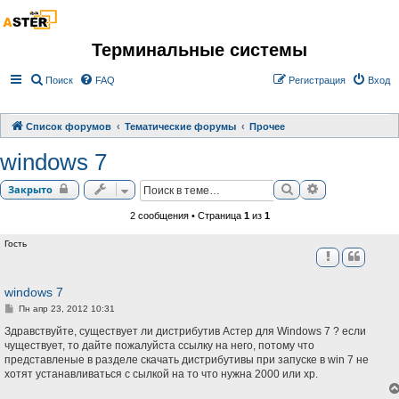
Терминальные системы
Поиск
FAQ
Регистрация
Вход
Список форумов
Тематические форумы
Прочее
windows 7
Поиск
Расширенный 
Закрыто
2 сообщения • Страница
1
из
1
Гость
windows 7
С
Пн апр 23, 2012 10:31
о
о
Здравствуйте, существует ли дистрибутив Астер для Windows 7 ? если
б
чуществует, то дайте пожалуйста ссылку на него, потому что
щ
представленые в разделе скачать дистрибутивы при запуске в win 7 не
е
н
хотят устанавливаться с сылкой на то что нужна 2000 или хр.
и
е