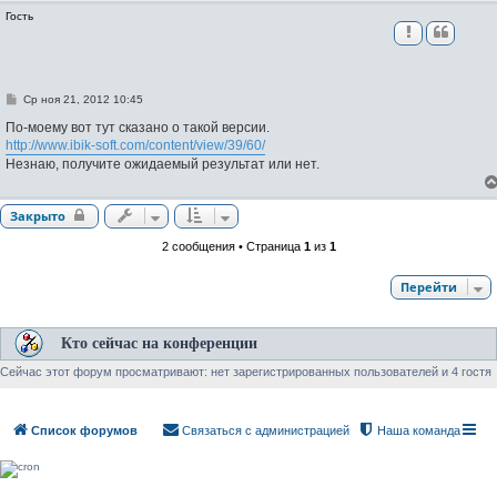
Гость
С
Ср ноя 21, 2012 10:45
о
о
По-моему вот тут сказано о такой версии.
б
http://www.ibik-soft.com/content/view/39/60/
щ
Незнаю, получите ожидаемый результат или нет.
е
н
и
е
Закрыто
2 сообщения • Страница
1
из
1
Перейти
Кто сейчас на конференции
Сейчас этот форум просматривают: нет зарегистрированных пользователей и 4 гостя
Список форумов
Связаться с администрацией
Наша команда