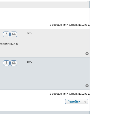
2 сообщения • Страница
1
из
1
Гость
дставленые в
В
е
р
Гость
н
у
т
ь
с
я
В
к
е
н
р
а
2 сообщения • Страница
1
из
1
н
ч
у
а
Перейти
т
л
ь
у
с
я