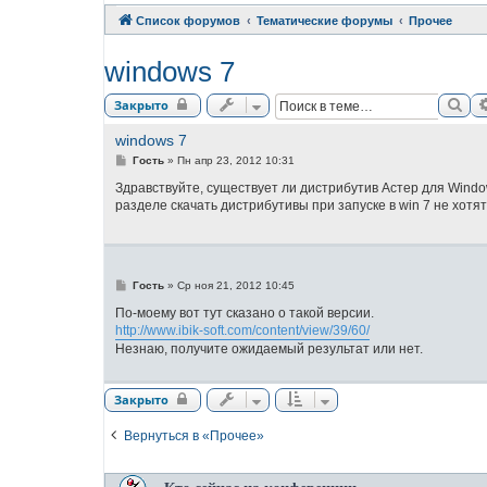
Список форумов
Тематические форумы
Прочее
windows 7
Пои
Закрыто
windows 7
С
Гость
»
Пн апр 23, 2012 10:31
о
о
Здравствуйте, существует ли дистрибутив Астер для Window
б
разделе скачать дистрибутивы при запуске в win 7 не хотят
щ
е
н
и
е
С
Гость
»
Ср ноя 21, 2012 10:45
о
о
По-моему вот тут сказано о такой версии.
б
http://www.ibik-soft.com/content/view/39/60/
щ
Незнаю, получите ожидаемый результат или нет.
е
н
и
е
Закрыто
Вернуться в «Прочее»