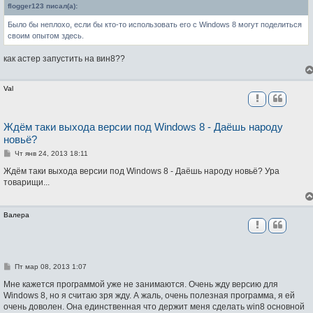
б
flogger123 писал(а):
щ
е
Было бы неплохо, если бы кто-то использовать его с Windows 8 могут поделиться
н
и
своим опытом здесь.
е
как астер запустить на вин8??
Val
Ждём таки выхода версии под Windows 8 - Даёшь народу
новьё?
С
Чт янв 24, 2013 18:11
о
о
Ждём таки выхода версии под Windows 8 - Даёшь народу новьё? Ура
б
товарищи...
щ
е
н
и
Валера
е
С
Пт мар 08, 2013 1:07
о
о
Мне кажется программой уже не занимаются. Очень жду версию для
б
Windows 8, но я считаю зря жду. А жаль, очень полезная программа, я ей
щ
очень доволен. Она единственная что держит меня сделать win8 основной
е