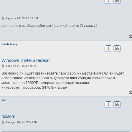
С
Ср ноя 14, 2012 14:59
о
о
а он на нем вообще работает? если обновить 7ку сразу?
б
щ
е
н
и
DanteArmy
е
Windows 8 intel и radeon
С
Пн ноя 19, 2012 9:26
о
о
Возможно ли будет организовать пару рабочих мест,в 1-ом случаи будет
б
использоваться встроенная видеокарта Intel 2500,на 2-ом рабочем
щ
месте..radeon 7950?Примерная производительность
е
н
интересует...процессор 3470,8гига рам
и
е
fax
помоги
С
Пн дек 10, 2012 21:07
о
о