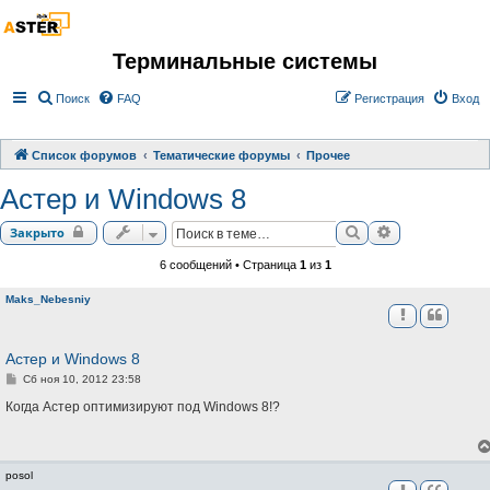
Терминальные системы
Поиск
FAQ
Регистрация
Вход
Список форумов
Тематические форумы
Прочее
Астер и Windows 8
Поиск
Расширенный 
Закрыто
6 сообщений • Страница
1
из
1
Maks_Nebesniy
Астер и Windows 8
С
Сб ноя 10, 2012 23:58
о
о
Когда Астер оптимизируют под Windows 8!?
б
щ
е
н
и
posol
е