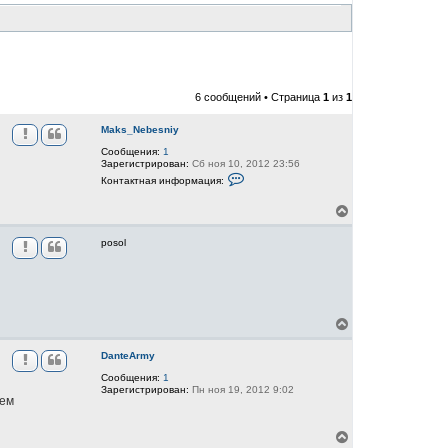
6 сообщений • Страница
1
из
1
Maks_Nebesniy
Сообщения:
1
Зарегистрирован:
Сб ноя 10, 2012 23:56
К
Контактная информация:
о
н
В
т
а
е
к
р
posol
т
н
н
у
а
т
я
ь
и
н
с
ф
я
В
о
к
е
р
н
р
м
DanteArmy
а
н
а
ч
Сообщения:
1
у
ц
Зарегистрирован:
Пн ноя 19, 2012 9:02
и
а
т
чем
я
л
ь
п
у
с
о
я
В
л