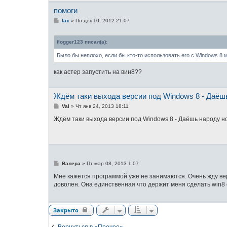
и
помоги
е
С
fax
»
Пн дек 10, 2012 21:07
о
о
б
flogger123 писал(а):
щ
е
Было бы неплохо, если бы кто-то использовать его с Windows 8 
н
и
е
как астер запустить на вин8??
Ждём таки выхода версии под Windows 8 - Даёш
С
Val
»
Чт янв 24, 2013 18:11
о
о
Ждём таки выхода версии под Windows 8 - Даёшь народу но
б
щ
е
н
и
е
С
Валера
»
Пт мар 08, 2013 1:07
о
о
Мне кажется программой уже не занимаются. Очень жду вер
б
доволен. Она единственная что держит меня сделать win8
щ
е
н
и
Закрыто
е