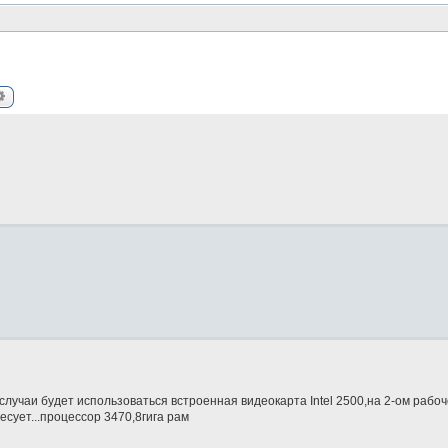
ск
Расширенный поиск
случаи будет использоваться встроенная видеокарта Intel 2500,на 2-ом рабо
сует...процессор 3470,8гига рам