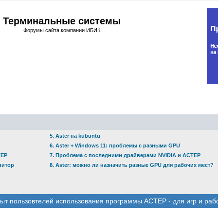
Терминальные системы
Форумы сайта компании ИБИК
5. Aster на kubuntu
6. Aster + Windows 11: проблемы с разными GPU
ТЕР
7. Проблема с последними драйверами NVIDIA и АСТЕР
нитор
8. Aster: можно ли назначить разные GPU для рабочих мест?
ыт пользовтелей использования программы АСТЕР - для игр и раб