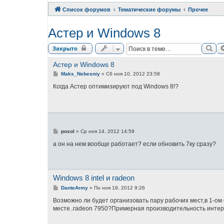
Список форумов
Тематические форумы
Прочее
Астер и Windows 8
Пои
Закрыто
Астер и Windows 8
С
Maks_Nebesniy
»
Сб ноя 10, 2012 23:58
о
о
Когда Астер оптимизируют под Windows 8!?
б
щ
е
н
и
е
С
posol
»
Ср ноя 14, 2012 14:59
о
о
а он на нем вообще работает? если обновить 7ку сразу?
б
щ
е
н
и
Windows 8 intel и radeon
е
С
DanteArmy
»
Пн ноя 19, 2012 9:26
о
о
Возможно ли будет организовать пару рабочих мест,в 1-ом 
б
месте..radeon 7950?Примерная производительность интере
щ
е
н