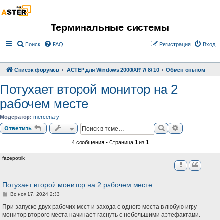
Терминальные системы
Поиск
FAQ
Регистрация
Вход
Список форумов
АСТЕР для Windows 2000/XP/ 7/ 8/ 10
Обмен опытом
Потухает второй монитор на 2
рабочем месте
Модератор:
mercenary
Поиск
Расширенный
Ответить
4 сообщения • Страница
1
из
1
fazepotrik
Потухает второй монитор на 2 рабочем месте
С
Вс ноя 17, 2024 2:33
о
о
При запуске двух рабочих мест и захода с одного места в любую игру -
б
монитор второго места начинает гаснуть с небольшими артефактами.
щ