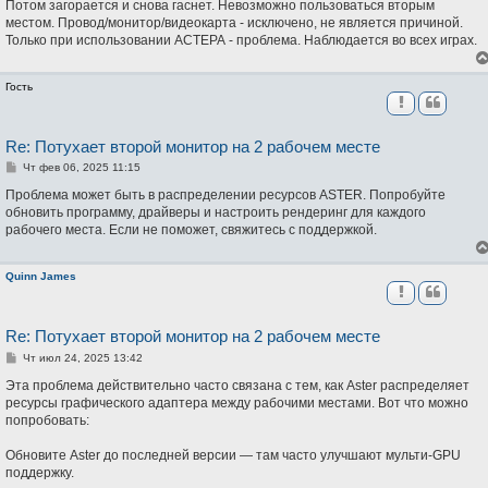
Потом загорается и снова гаснет. Невозможно пользоваться вторым
е
н
местом. Провод/монитор/видеокарта - исключено, не является причиной.
и
Только при использовании АСТЕРА - проблема. Наблюдается во всех играх.
е
Гость
Re: Потухает второй монитор на 2 рабочем месте
С
Чт фев 06, 2025 11:15
о
о
Проблема может быть в распределении ресурсов ASTER. Попробуйте
б
обновить программу, драйверы и настроить рендеринг для каждого
щ
рабочего места. Если не поможет, свяжитесь с поддержкой.
е
н
и
е
Quinn James
Re: Потухает второй монитор на 2 рабочем месте
С
Чт июл 24, 2025 13:42
о
о
Эта проблема действительно часто связана с тем, как Aster распределяет
б
ресурсы графического адаптера между рабочими местами. Вот что можно
щ
попробовать:
е
н
и
Обновите Aster до последней версии — там часто улучшают мульти-GPU
е
поддержку.