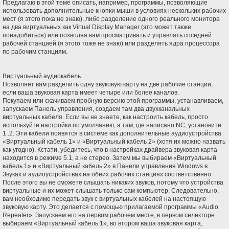
Предлагаю в этой теме описать, например, программы, позволяющие
е
н
использовать дополнительные кнопки мыши в условиях нескольких рабочих
и
мест (я этого пока не знаю), либо разделение одного реального монитора
е
на два виртуальных как Virtual Display Manager (это может также
понадобиться) или позволяя вам просматривать и управлять соседней
рабочей станцией (я этого тоже не знаю) или разделять ядра процессора
по рабочим станциям.
Виртуальный аудиокабель.
Позволяет вам разделить одну звуковую карту на две рабочие станции,
если ваша звуковая карта имеет четыре или более каналов.
Покупаем или скачиваем пробную версию этой программы, устанавливаем,
запускаем Панель управления, создаем там два двухканальных
виртуальных кабеля. Если вы не знаете, как настроить кабель, просто
используйте настройки по умолчанию, а там, где написано NC, установите
1..2. Эти кабели появятся в системе как дополнительные аудиоустройства
«Виртуальный кабель 1» и «Виртуальный кабель 2» (хотя их можно назвать
как угодно). Кстати, убедитесь, что в настройках драйвера звуковая карта
находится в режиме 5.1, а не стерео. Затем мы выбираем «Виртуальный
кабель 1» и «Виртуальный кабель 2» в Панели управления Windows в
Звуках и аудиоустройствах на обеих рабочих станциях соответственно.
После этого вы не сможете слышать никаких звуков, потому что устройства
виртуальные и их может слышать только сам компьютер. Следовательно,
вам необходимо передать звук с виртуальных кабелей на настоящую
звуковую карту. Это делается с помощью прилагаемой программы «Audio
Repeater». Запускаем его на первом рабочем месте, в первом селекторе
выбираем «Виртуальный кабель 1», во втором ваша звуковая карта,