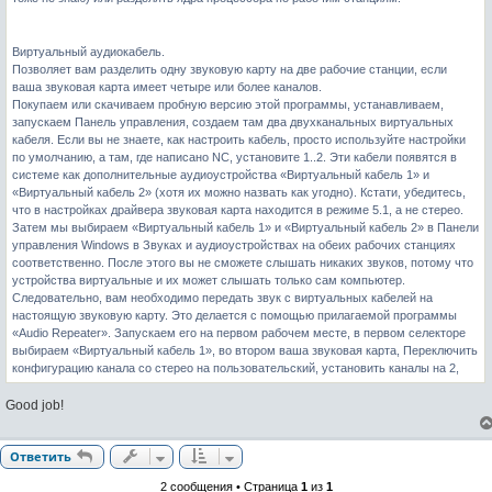
Виртуальный аудиокабель.
Позволяет вам разделить одну звуковую карту на две рабочие станции, если
ваша звуковая карта имеет четыре или более каналов.
Покупаем или скачиваем пробную версию этой программы, устанавливаем,
запускаем Панель управления, создаем там два двухканальных виртуальных
кабеля. Если вы не знаете, как настроить кабель, просто используйте настройки
по умолчанию, а там, где написано NC, установите 1..2. Эти кабели появятся в
системе как дополнительные аудиоустройства «Виртуальный кабель 1» и
«Виртуальный кабель 2» (хотя их можно назвать как угодно). Кстати, убедитесь,
что в настройках драйвера звуковая карта находится в режиме 5.1, а не стерео.
Затем мы выбираем «Виртуальный кабель 1» и «Виртуальный кабель 2» в Панели
управления Windows в Звуках и аудиоустройствах на обеих рабочих станциях
соответственно. После этого вы не сможете слышать никаких звуков, потому что
устройства виртуальные и их может слышать только сам компьютер.
Следовательно, вам необходимо передать звук с виртуальных кабелей на
настоящую звуковую карту. Это делается с помощью прилагаемой программы
«Audio Repeater». Запускаем его на первом рабочем месте, в первом селекторе
выбираем «Виртуальный кабель 1», во втором ваша звуковая карта, Переключить
конфигурацию канала со стерео на пользовательский, установить каналы на 2,
Good job!
Ответить
2 сообщения • Страница
1
из
1