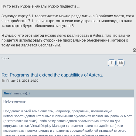
Ну то есть нужные каналы нужно подвести ...
Звуковую карту 5.1 теоретически можно разделить на 3 рабочих места, хотя
я не пробовал, 7.1 - на четыре, хотя если вас устраивает монозвук, то одна
такая карта будет обеспечивать звук на 8.
Я думаю, что этот метод можно легко реализовать в Astera, так что вам не
придется использовать стороннее программное обеспечение, которое к
тому же не является бесплатным.
Гость
Re: Programs that extend the capabilities of Astera.
С
Пн авг 28, 2023 14:09
о
о
б
Jinesh
писал(а):
↑
щ
е
Hello everyone,,
н
и
е
Предлагаю в этой теме описать, например, программы, позволяющие
использовать дополнительные кнопки мыши в условиях нескольких рабочих мест
(я этого пока не знаю), либо разделение одного реального монитора на два
виртуальных как Virtual Display Manager (это может также понадобиться) или
позволяя вам просматривать и управлять соседней рабочей станцией (я этого
тоже не знаю) или разделять ядра процессора по рабочим станциям.