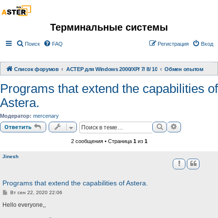
Терминальные системы
Поиск
FAQ
Регистрация
Вход
Список форумов
АСТЕР для Windows 2000/XP/ 7/ 8/ 10
Обмен опытом
Programs that extend the capabilities of
Astera.
Модератор:
mercenary
Поиск
Расширенный
Ответить
2 сообщения • Страница
1
из
1
Jinesh
Programs that extend the capabilities of Astera.
С
Вт сен 22, 2020 22:06
о
о
Hello everyone,,
б
щ