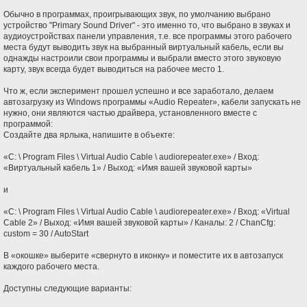
Обычно в программах, проигрывающих звук, по умолчанию выбрано
устройство "Primary Sound Driver" - это именно то, что выбрано в звуках и
аудиоустройствах панели управления, т.е. все программы этого рабочего
места будут выводить звук на выбранный виртуальный кабель, если вы
однажды настроили свои программы и выбрали вместо этого звуковую
карту, звук всегда будет выводиться на рабочее место 1.
Что ж, если эксперимент прошел успешно и все заработало, делаем
автозагрузку из Windows программы «Audio Repeater», кабели запускать не
нужно, они являются частью драйвера, установленного вместе с
программой:
Создайте два ярлыка, напишите в объекте:
«C: \ Program Files \ Virtual Audio Cable \ audiorepeater.exe» / Вход:
«Виртуальный кабель 1» / Выход: «Имя вашей звуковой карты»
и
«C: \ Program Files \ Virtual Audio Cable \ audiorepeater.exe» / Вход: «Virtual
Cable 2» / Выход: «Имя вашей звуковой карты» / Каналы: 2 / ChanCfg:
custom = 30 / AutoStart
В «окошке» выберите «свернуто в иконку» и поместите их в автозапуск
каждого рабочего места.
Доступны следующие варианты: