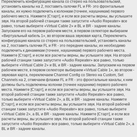
Переключить конфигурацию канала со стерео на пользовательский,
установить каналы на 2, поставить галочки FL и FR- это фронтальные
каналы, их нужно подключить к колонкам (точнее, наушникам) первого
рабочего места. Нажмите [Старт], и если все расчеты верны, вы услышите
звук. На второй рабочей станции также запустите «Audio Repeater» все
равно, только выберите «Virtual Cable 2» и BL и BR - задние каналы.
Запускаем его на первом рабочем месте, в первом селекторе выбираем
«Виртуальный кабель 1», во втором ваша звуковая карта, Переключить
конфигурацию канала со стерео на пользовательский, установить каналы
на 2, поставить галочки FL и FR - это передние каналы, их необходимо
подключить к динамикам (точнее, наушникам) первого рабочего места.
Нажмите [Старт], и если все расчеты верны, вы услышите звук. На второй
рабочей станции также запустите «Audio Repeater» все равно, только
выберите «Virtual Cable 2» и BL и BR - задние каналы. Запускаем на первом
рабочем месте, в первом селекторе выбираем «Virtual Cable 1», во втором -
звуковая карта, переключаем Channel Config со Stereo на Custom, Set
Channels на 2, отмечаем флажки FL и FR - это фронтальные каналы, к ним
должны быть подключены колонки (точнее наушники) первого рабочего
места. Нажмите [Старт], и если все расчеты верны, вы услышите звук. На
второй рабочей станции также запустите «Audio Repeater» все равно,
только выберите «Virtual Cable 2», а BL и BR - задние каналы. Нажмите
[Старт], и если все расчеты верны, вы услышите звук. На второй рабочей
станции также запустите «Audio Repeater» все равно, только выберите
«Virtual Cable 2», а BL и BR - задние каналы. Нажмите [Старт], и если все
расчеты верны, вы услышите звук. На второй рабочей станции также
запустите «Audio Repeater» все равно, только выберите «Virtual Cable 2», а
BL и BR - задние каналы.