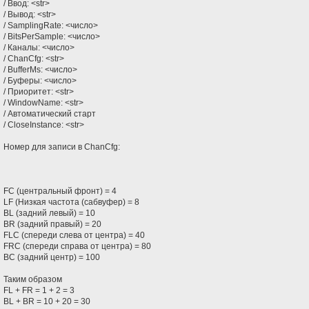
/ Ввод: <str>
/ Вывод: <str>
/ SamplingRate: <число>
/ BitsPerSample: <число>
/ Каналы: <число>
/ ChanCfg: <str>
/ BufferMs: <число>
/ Буферы: <число>
/ Приоритет: <str>
/ WindowName: <str>
/ Автоматический старт
/ CloseInstance: <str>
Номер для записи в ChanCfg:
FC (центральный фронт) = 4
LF (Низкая частота (сабвуфер) = 8
BL (задний левый) = 10
BR (задний правый) = 20
FLC (спереди слева от центра) = 40
FRC (спереди справа от центра) = 80
BC (задний центр) = 100
Таким образом
FL + FR = 1 + 2 = 3
BL + BR = 10 + 20 = 30