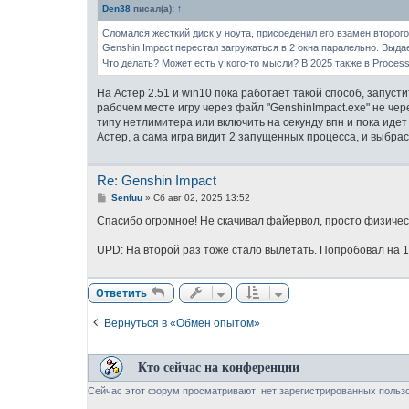
б
Den38
писал(а):
↑
щ
е
Сломался жесткий диск у ноута, присоеденил его взамен второго 
н
и
Genshin Impact перестал загружаться в 2 окна паралельно. Выдает ош
е
Что делать? Может есть у кого-то мысли? В 2025 также в Process 
На Астер 2.51 и win10 пока работает такой способ, запуст
рабочем месте игру через файл "GenshinImpact.exe" не че
типу нетлимитера или включить на секунду впн и пока идет
Астер, а сама игра видит 2 запущенных процесса, и выбрасы
Re: Genshin Impact
С
Senfuu
»
Сб авг 02, 2025 13:52
о
о
Спасибо огромное! Не скачивал файервол, просто физическ
б
щ
UPD: На второй раз тоже стало вылетать. Попробовал на 1
е
н
и
е
Ответить
Вернуться в «Обмен опытом»
Кто сейчас на конференции
Сейчас этот форум просматривают: нет зарегистрированных пользо