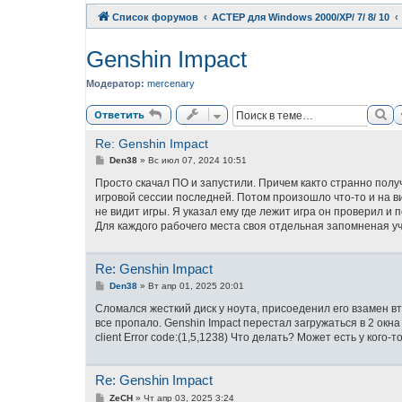
Список форумов
АСТЕР для Windows 2000/XP/ 7/ 8/ 10
Genshin Impact
Модератор:
mercenary
По
Ответить
Re: Genshin Impact
С
Den38
»
Вс июл 07, 2024 10:51
о
о
Просто скачал ПО и запустили. Причем както странно полу
б
игровой сессии последней. Потом произошло что-то и на в
щ
не видит игры. Я указал ему где лежит игра он проверил и 
е
н
Для каждого рабочего места своя отдельная запомненая уч
и
е
Re: Genshin Impact
С
Den38
»
Вт апр 01, 2025 20:01
о
о
Сломался жесткий диск у ноута, присоеденил его взамен вт
б
все пропало. Genshin Impact перестал загружаться в 2 окна п
щ
client Error code:(1,5,1238) Что делать? Может есть у кого-
е
н
и
е
Re: Genshin Impact
С
ZeCH
»
Чт апр 03, 2025 3:24