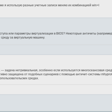
 же я использую разные учетные записи меняю их комбинацией win+l
ступа или параметры виртуализации в BIOS? Некоторые античиты (например,
т среду за виртуальную машину.
ПК — задача нетривиальная, особенно если используется многосеансовая сре
активно защищена от подобных сценариев с помощью античит-системы mhyprot
гопользовательских средах.