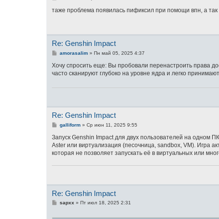
о
о
таже проблема появилась пификсил при помощи впн, а так
б
щ
е
н
и
Re: Genshin Impact
е
С
amorasalim
»
Пн май 05, 2025 4:37
о
о
Хочу спросить еще: Вы пробовали перенастроить права до
б
часто сканируют глубоко на уровне ядра и легко принимаю
щ
е
н
и
е
Re: Genshin Impact
С
galliform
»
Ср июн 11, 2025 9:55
о
о
Запуск Genshin Impact для двух пользователей на одном 
б
Aster или виртуализация (песочница, sandbox, VM). Игра 
щ
которая не позволяет запускать её в виртуальных или мно
е
н
и
е
Re: Genshin Impact
С
sapxx
»
Пт июл 18, 2025 2:31
о
о