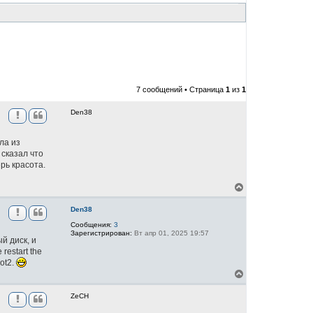
7 сообщений • Страница
1
из
1
Den38
ла из
 сказал что
рь красота.
В
е
р
Den38
н
Сообщения:
3
у
Зарегистрирован:
Вт апр 01, 2025 19:57
т
й диск, и
ь
restart the
с
rot2.
я
В
к
е
н
р
а
ZeCH
н
ч
у