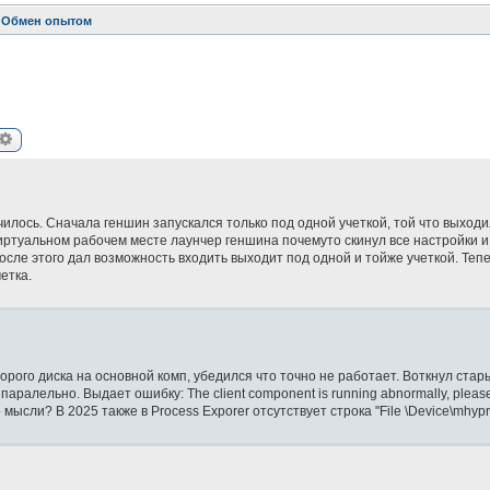
Обмен опытом
иск
Расширенный поиск
чилось. Сначала геншин запускался только под одной учеткой, той что выходи
иртуальном рабочем месте лаунчер геншина почемуто скинул все настройки и
после этого дал возможность входить выходит под одной и тойже учеткой. Тепе
етка.
орого диска на основной комп, убедился что точно не работает. Воткнул стары
аралельно. Выдает ошибку: The client component is running abnormally, please 
то мысли? В 2025 также в Process Exporer отсутствует строка "File \Device\mhyp