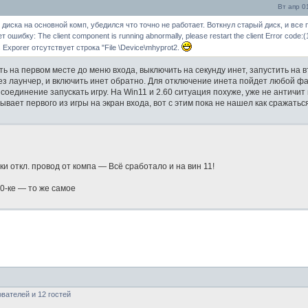
Вт апр 0
диска на основной комп, убедился что точно не работает. Воткнул старый диск, и все 
ибку: The client component is running abnormally, please restart the client Error code:(
Exporer отсутствует строка "File \Device\mhyprot2.
ить на первом месте до меню входа, выключить на секунду инет, запустить на 
рез лаунчер, и включить инет обратно. Для отключение инета пойдет любой фа
 соединение запускать игру. На Win11 и 2.60 ситуация похуже, уже не античит
вает первого из игры на экран входа, вот с этим пока не нашел как сражатьс
и откл. провод от компа — Всё сработало и на вин 11!
0-ке — то же самое
вателей и 12 гостей