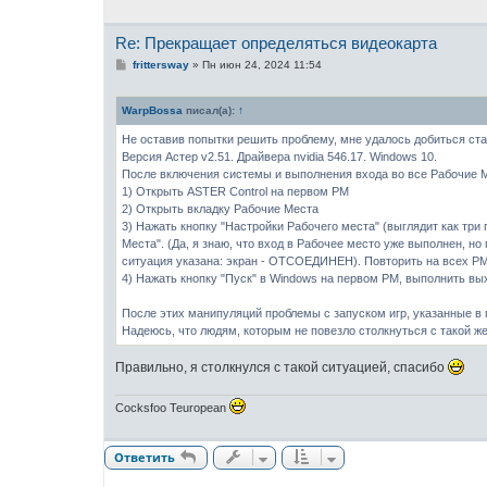
Re: Прекращает определяться видеокарта
С
frittersway
»
Пн июн 24, 2024 11:54
о
о
б
WarpBossa
писал(а):
↑
щ
е
Не оставив попытки решить проблему, мне удалось добиться ста
н
и
Версия Астер v2.51. Драйвера nvidia 546.17. Windows 10.
е
После включения системы и выполнения входа во все Рабочие Ме
1) Открыть ASTER Control на первом РМ
2) Открыть вкладку Рабочие Места
3) Нажать кнопку "Настройки Рабочего места" (выглядит как три
Места". (Да, я знаю, что вход в Рабочее место уже выполнен, н
ситуация указана: экран - ОТСОЕДИНЕН). Повторить на всех РМ
4) Нажать кнопку "Пуск" в Windows на первом РМ, выполнить вы
После этих манипуляций проблемы с запуском игр, указанные в 
Надеюсь, что людям, которым не повезло столкнуться с такой же
Правильно, я столкнулся с такой ситуацией, спасибо
Cocksfoo Teuropean
Ответить