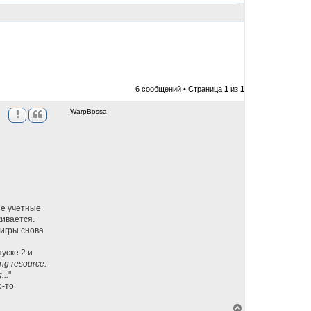
6 сообщений • Страница
1
из
1
WarpBossa
ые учетные
живается.
 игры снова
уске 2 и
ing resource.
...
"
о-то
В