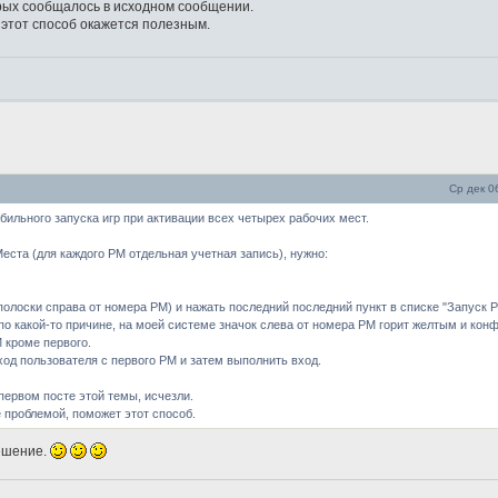
орых сообщалось в исходном сообщении.
а, этот способ окажется полезным.
Ср дек 0
бильного запуска игр при активации всех четырех рабочих мест.
ста (для каждого РМ отдельная учетная запись), нужно:
 полоски справа от номера РМ) и нажать последний последний пункт в списке "Запуск 
о по какой-то причине, на моей системе значок слева от номера РМ горит желтым и кон
 кроме первого.
ход пользователя с первого РМ и затем выполнить вход.
первом посте этой темы, исчезли.
 проблемой, поможет этот способ.
решение.