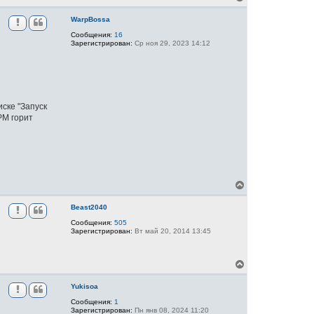
е
р
WarpBossa
н
Сообщения:
16
у
Зарегистрирован:
Ср ноя 29, 2023 14:12
т
ь
с
я
к
н
а
иске "Запуск
ч
РМ горит
а
л
у
В
е
р
Beast2040
н
Сообщения:
505
у
Зарегистрирован:
Вт май 20, 2014 13:45
т
ь
с
я
В
к
е
н
р
Yukisoa
а
н
ч
Сообщения:
1
у
Зарегистрирован:
Пн янв 08, 2024 11:20
а
т