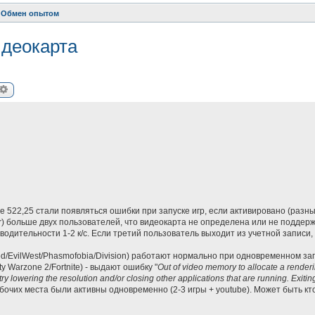
Обмен опытом
идеокарта
иск
Расширенный поиск
 522,25 стали появляться ошибки при запуске игр, если активировано (разн
r) больше двух пользователей, что видеокарта не определена или не поддер
зводительности 1-2 к/с. Если третий пользователь выходит из учетной записи,
ed/EvilWest/Phasmofobia/Division) работают нормально при одновременном зап
y Warzone 2/Fortnite) - выдают ошибку "
Out of video memory to allocate a render
lowering the resolution and/or closing other applications that are running. Exiting
бочих места были активны одновременно (2-3 игры + youtube). Может быть кт