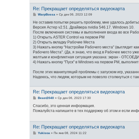
Re: Прекращает определяться видеокарта
С
WarpBossa
»
Ср дек 06, 2023 12:09
о
о
Не оставив попытки решить проблему, мне удалось добитьс
б
Версия Астер v2.51. Драйвера nvidia 546.17. Windows 10.
щ
После включения системы и выполнения входа во все Рабоч
е
н
1) Открыть ASTER Control на первом РМ
и
2) Открыть вкладку Рабочие Места
е
3) Нажать кнопку "Настройки Рабочего места" (выглядит ка
Рабочего Места". (Да, я знаю, что вход в Рабочее место уж
желтым и конфликтная ситуация указана: экран - ОТСОЕДИ
4) Нажать кнопку "Пуск" в Windows на первом РМ, выполнит
После этих манипуляций проблемы с запуском игр, указанн
Надеюсь, что людям, которым не повезло столкнуться с та
Re: Прекращает определяться видеокарта
С
Beast2040
»
Ср дек 06, 2023 17:30
о
о
Спасибо, это ценная информация.
б
Пожалуйста напишите в тех поддержку об этом и если инф
щ
е
н
и
Re: Прекращает определяться видеокарта
е
С
Yukisoa
»
Пн янв 08, 2024 11:22
о