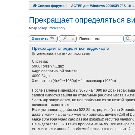
Список форумов
АСТЕР для Windows 2000/XP/ 7/ 8/ 10
Прекращает определяться в
Модератор:
mercenary
По
Ответить
Прекращает определяться видеокарта
С
WarpBossa
»
Ср ноя 29, 2023 14:08
о
о
Система:
б
5900 Ryzen 4.1ghz
щ
64gb оперативной памяти
е
н
4090 24gb
и
3 монитора (4к+2к+1080p) + 1 телевизор (1080p)
е
После замены видеокарты 3070 на 4090 на драйверах выше
записи Windows зашли на отдельные рабочие места в Aste
Часть игр запускается, но неиграбельна из-за низкой прои
начинают включаться.
Если установить драйвера 522,25 то, ряд игр (типа Ground
даже 3 копий на разных учетных записях, другие (Call of Dut
Make sure your video card has the minimum required memory, try 
На видеокарте 3070 таких проблем не было. Все четыре ра
сталкивался с данной проблемой и знает как ее решить?