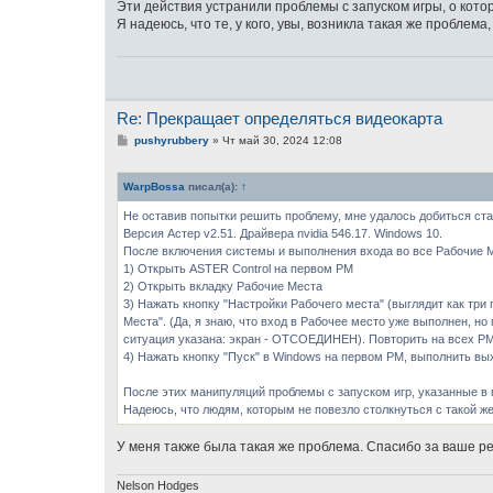
о
Эти действия устранили проблемы с запуском игры, о кот
б
Я надеюсь, что те, у кого, увы, возникла такая же проблем
щ
е
н
и
е
Re: Прекращает определяться видеокарта
С
pushyrubbery
»
Чт май 30, 2024 12:08
о
о
б
WarpBossa
писал(а):
↑
щ
е
Не оставив попытки решить проблему, мне удалось добиться ста
н
и
Версия Астер v2.51. Драйвера nvidia 546.17. Windows 10.
е
После включения системы и выполнения входа во все Рабочие Ме
1) Открыть ASTER Control на первом РМ
2) Открыть вкладку Рабочие Места
3) Нажать кнопку "Настройки Рабочего места" (выглядит как три
Места". (Да, я знаю, что вход в Рабочее место уже выполнен, н
ситуация указана: экран - ОТСОЕДИНЕН). Повторить на всех РМ
4) Нажать кнопку "Пуск" в Windows на первом РМ, выполнить вы
После этих манипуляций проблемы с запуском игр, указанные в 
Надеюсь, что людям, которым не повезло столкнуться с такой же
У меня также была такая же проблема. Спасибо за ваше 
Nelson Hodges