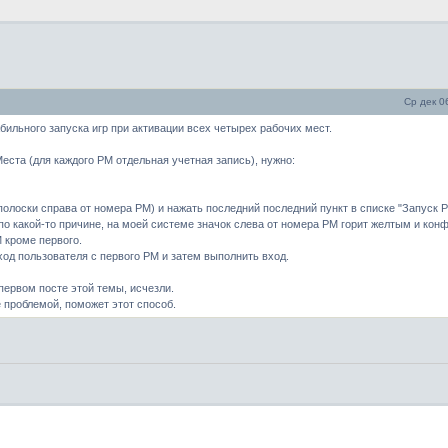
Ср дек 0
бильного запуска игр при активации всех четырех рабочих мест.
ста (для каждого РМ отдельная учетная запись), нужно:
 полоски справа от номера РМ) и нажать последний последний пункт в списке "Запуск 
о по какой-то причине, на моей системе значок слева от номера РМ горит желтым и кон
 кроме первого.
ход пользователя с первого РМ и затем выполнить вход.
первом посте этой темы, исчезли.
 проблемой, поможет этот способ.