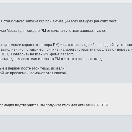
я стабильного запуска игр при активации всех четырех рабочих мест.
ие Места (для каждого РМ отдельная учетная запись), нужно:
к три полоски справа от номера РМ) и нажать последний последний пункт в сп
е выполнен, но по какой-то причине, на моей системе значок слева от номера 
НЕН). Повторить на всех РМ кроме первого.
ь выход пользователя с первого РМ и затем выполнить вход.
ые в первом посте этой темы, исчезли.
кой же проблемой, поможет этот способ.
ормация подтвердится, вы получите ключ для активации АСТЕР.