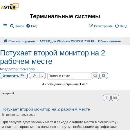
Терминальные системы
Поиск
FAQ
Регистрация
Вход
Список форумов
АСТЕР для Windows 2000/XP/ 7/ 8/ 10
Обмен опытом
Потухает второй монитор на 2
рабочем месте
Модератор:
mercenary
Поиск
Расширенный
Ответить
4 сообщения • Страница
1
из
1
fazepotrik
Потухает второй монитор на 2 рабочем месте
С
Вс ноя 17, 2024 2:33
о
о
При запуске двух рабочих мест и захода с одного места в любую игру -
б
монитор второго места начинает гаснуть с небольшими артефактами.
щ