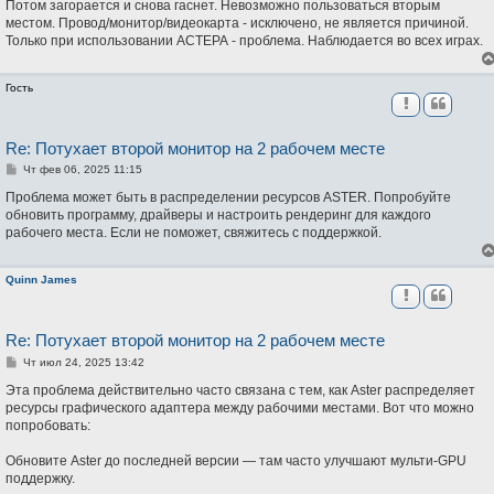
Потом загорается и снова гаснет. Невозможно пользоваться вторым
е
н
местом. Провод/монитор/видеокарта - исключено, не является причиной.
и
Только при использовании АСТЕРА - проблема. Наблюдается во всех играх.
е
Гость
Re: Потухает второй монитор на 2 рабочем месте
С
Чт фев 06, 2025 11:15
о
о
Проблема может быть в распределении ресурсов ASTER. Попробуйте
б
обновить программу, драйверы и настроить рендеринг для каждого
щ
рабочего места. Если не поможет, свяжитесь с поддержкой.
е
н
и
е
Quinn James
Re: Потухает второй монитор на 2 рабочем месте
С
Чт июл 24, 2025 13:42
о
о
Эта проблема действительно часто связана с тем, как Aster распределяет
б
ресурсы графического адаптера между рабочими местами. Вот что можно
щ
попробовать:
е
н
и
Обновите Aster до последней версии — там часто улучшают мульти-GPU
е
поддержку.