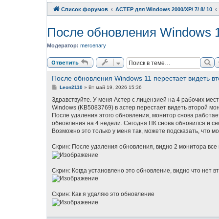
Список форумов
АСТЕР для Windows 2000/XP/ 7/ 8/ 10
После обновления Windows 1
Модератор:
mercenary
По
Ответить
После обновления Windows 11 перестает видеть в
С
Leon2110
»
Вт май 19, 2026 15:36
о
о
Здравствуйте. У меня Астер с лицензией на 4 рабочих мест
б
Windows (KB5083769) в астер перестает видеть второй мон
щ
После удаления этого обновления, монитор снова работае
е
н
обновления на 4 недели. Сегодня ПК снова обновился и сн
и
Возможно это только у меня так, можете подсказать, что 
е
Скрин: После удаления обновления, видно 2 монитора все 
Скрин: Когда установлено это обновление, видно что нет в
Скрин: Как я удаляю это обновление