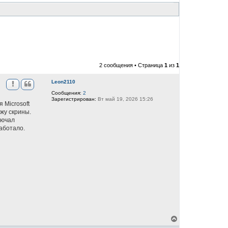
2 сообщения • Страница
1
из
1
Leon2110
Сообщения:
2
Зарегистрирован:
Вт май 19, 2026 15:26
 Microsoft
жу скрины.
лючал
работало.
В
е