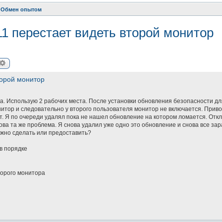
Обмен опытом
1 перестает видеть второй монитор
иск
Расширенный поиск
торой монитор
а. Использую 2 рабочих места. После установки обновления безопасности для
итор и следовательно у второго пользователя монитор не включается. Приво
т. Я по очереди удалял пока не нашел обновление на котором ломается. Отк
ова та же проблема. Я снова удалил уже одно это обновление и снова все за
можно сделать или предоставить?
в порядке
торого монитора