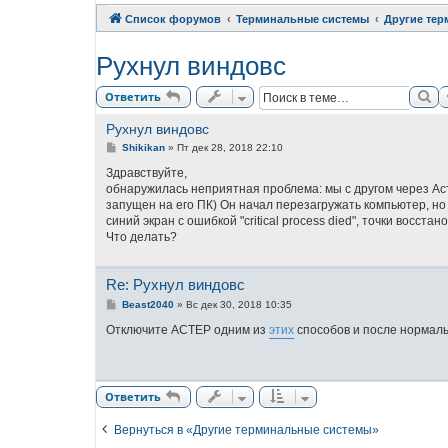
Список форумов
Терминальные системы
Другие те
Рухнул виндовс
По
Ответить
Рухнул виндовс
С
Shikikan
»
Пт дек 28, 2018 22:10
о
о
Здравствуйте,
б
обнаружилась неприятная проблема: мы с другом через Астер
щ
запущен на его ПК) Он начал перезагружать компьютер, но
е
н
синий экран с ошибкой "critical process died", точки восст
и
Что делать?
е
Re: Рухнул виндовс
С
Beast2040
»
Вс дек 30, 2018 10:35
о
о
Отключите АСТЕР одним из
этих
способов и после нормаль
б
щ
е
н
и
Ответить
е
Вернуться в «Другие терминальные системы»