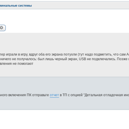
рминальные системы
иск
Расширенный поиск
 играли в игру, вдруг оба его экрана потухли (тут надо подметить, что сам 
 ничего не получалось: был лишь черный экран, USB не подключались. Позже
ановления не помогают
ного включения ПК отправьте
отчет
в ТП с опцией "Детальная отладочная и