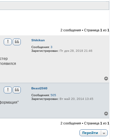
2 сообщения • Страница
1
из
1
Shikikan
Сообщения:
3
Зарегистрирован:
Пт дек 28, 2018 21:46
Астер
 появился
В
е
р
Beast2040
н
Сообщения:
505
у
Зарегистрирован:
Вт май 20, 2014 13:45
т
нформация"
ь
с
я
В
к
е
н
р
2 сообщения • Страница
1
из
1
а
н
ч
у
Перейти
а
т