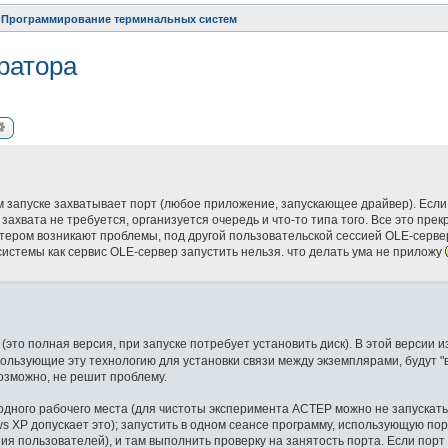
Программирование терминальных систем
ратора
ск
Расширенный поиск
 запуске захватывает порт (любое приложение, запускающее драйвер). Если
ахвата не требуется, организуется очередь и что-то типа того. Все это прек
стером возникают проблемы, под другой пользовательской сессией OLE-серве
 системы как сервис OLE-сервер запустить нельзя. что делать ума не приложу
(это полная версия, при запуске потребует установить диск). В этой версии 
пользующие эту технологию для установки связи между экземплярами, будут "в
возможно, не решит проблему.
одного рабочего места (для чистоты эксперимента АСТЕР можно не запускат
 XP допускает это); запустить в одном сеансе программу, использующую пор
ия пользователей), и там выполнить проверку на занятость порта. Если порт