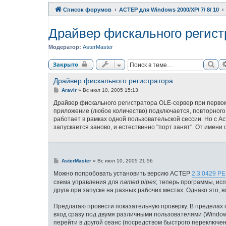
Список форумов
АСТЕР для Windows 2000/XP/ 7/ 8/ 10
Драйвер фискального регист
Модератор:
AsterMaster
Пои
Закрыто
Драйвер фискального регистратора
С
Aravir
»
Вс июл 10, 2005 15:13
о
о
Драйвер фискального регистратора OLE-сервер при первом
б
приложение (любое количество) подключается, повторного з
щ
работает в рамках одной пользовательской сессии. Но с А
е
н
запускается заново, и естественно "порт занят". От имени
и
е
С
AsterMaster
»
Вс июл 10, 2005 21:56
о
о
Можно попробовать установить версию АСТЕР
2.3.0429 PE
б
схема управления для
named pipes
; теперь программы, ис
щ
друга при запуске на разных рабочих местах. Однако это, 
е
н
и
Предлагаю провести показательную проверку. В пределах 
е
вход сразу под двумя различными пользователями (Windows
перейти в другой сеанс (посредством быстрого переключен