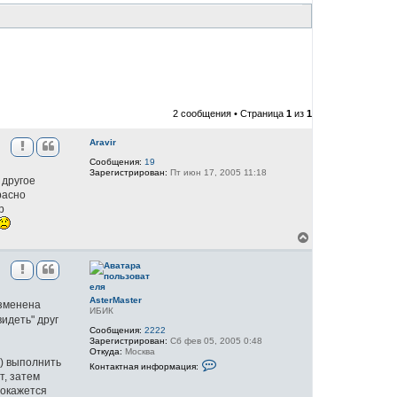
2 сообщения • Страница
1
из
1
Aravir
Сообщения:
19
Зарегистрирован:
Пт июн 17, 2005 11:18
 другое
расно
р
В
е
р
н
у
т
AsterMaster
изменена
ь
ИБИК
идеть" друг
с
Сообщения:
2222
я
Зарегистрирован:
Сб фев 05, 2005 0:48
к
Откуда:
Москва
н
К
ь) выполнить
Контактная информация:
о
а
т, затем
н
ч
 окажется
т